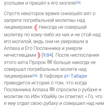
усопшем и пришёл к его могиле
.
Спустя некоторое время снизошёл аят о
запрете погребальной молитвы над
лицемерами:
Никогда не совершай
молитву по кому-либо из них и не стой над
его могилой, ведь они не уверовали в
Аллаха и Его Посланника и умерли
нечестивцами
9:84
. После ниспослания
этого аята Пророк
ﷺ
больше никогда не
совершал погребальных молитв над
лицемерами
. В тафсире
ат-Табари
приводится история о том, что когда
Посланника Аллаха
ﷺ
спросили о рубахе и
молитве по Ибн Убай­йу он ответил: «
То, что
я ему отдал свою рубаху и совершил над ним