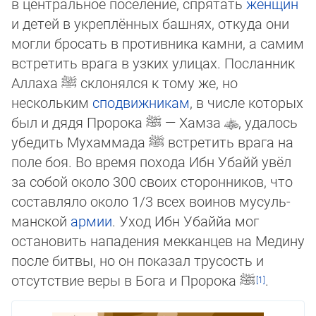
в центральное поселение, спрятать
женщин
и детей в укреплённых башнях, откуда они
могли бросать в противника камни, а самим
встретить врага в узких улицах. Посланник
Аллаха
ﷺ
склонялся к тому же, но
нескольким
сподвижникам
, в числе которых
был и дядя Пророка
ﷺ
— Хамза
, удалось
убедить Мухаммада
ﷺ
встретить врага на
по­ле боя. Во время похода Ибн Убайй увёл
за собой около 300 своих сторонников, что
сос­тавляло около 1/3 всех воинов му­суль­
манской
армии
. Уход Ибн Убаййа мог
остановить на­па­де­ния мекканцев на Ме­ди­ну
пос­ле битвы, но он показал тру­сость и
отсутствие веры в Бо­га и Про­ро­ка
ﷺ
.