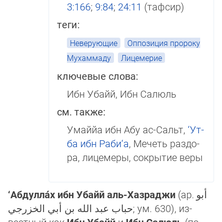
3:166
;
9:84
;
24:11
(тафсир)
теги:
Неверующие
Оппозиция пророку
Мухаммаду
Лицемерие
ключевые слова:
Ибн Убайй, Ибн Салюль
см. также:
Умаййа ибн Абу ас-Сальт,
‘Ут­
ба ибн Раби‘а
, Мечеть раз­до­
ра, лицемеры, сокрытие веры
‘Абдулла́х ибн Убайй аль-Хазраджи
(ар.
أبو
حباب عبد الله بن أبي الخزرجي
‎; ум. 630), из­