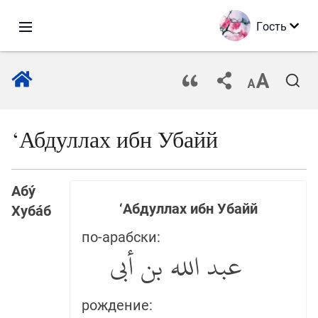
Гость
‘Абдуллах ибн Убайй
Абу́
‘Абдуллах ибн Убайй
Хуба́б
по-арабски:
عبد الله بن أبي
рождение: