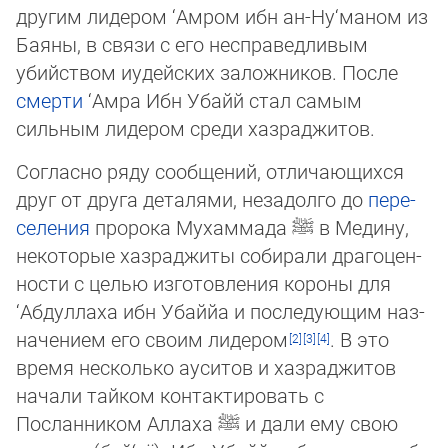
другим лидером ‘Амром ибн ан-Ну‘маном из
Баяны, в связи с его несправедливым
убийством иудейских за­лож­ни­ков. После
смерти
‘Амра Ибн Убайй стал самым
сильным лидером среди хаз­ра­джи­тов.
Согласно ряду сообщений, отличающихся
друг от друга деталями, незадолго до
пе­ре­
се­ле­ния
пророка Мухаммада
ﷺ
в Медину,
некоторые хазраджиты собирали дра­го­цен­
нос­ти с це­лью изготовления короны для
‘Абдуллаха ибн Убаййа и по­сле­дую­щим наз­
на­че­ни­ем его своим лидером
. В это
время несколько ауситов и хаз­ра­джи­тов
начали тайком контактировать с
Посланником Аллаха
ﷺ
и дали ему свою