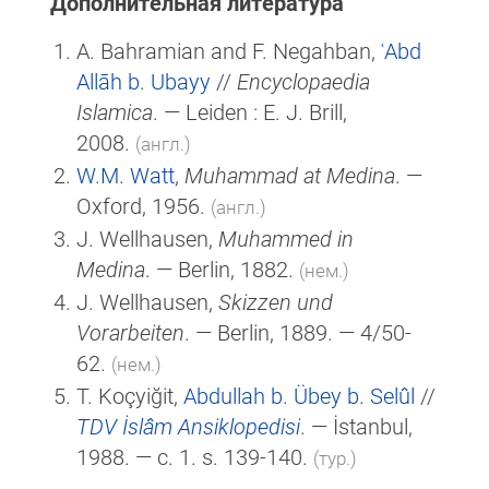
Дополнительная литература
A. Bahramian and F. Negahban,
ʿAbd
Allāh b. Ubayy
//
Encyclopaedia
Islamica
. — Leiden : E. J. Brill,
2008.
(англ.)
W.M. Watt
,
Muhammad at Medina
. —
Oxford, 1956.
(англ.)
J. Wellhausen,
Muhammed in
Medina
. — Berlin, 1882.
(нем.)
J. Wellhausen,
Skizzen und
Vorarbeiten
. — Berlin, 1889. — 4/50-
62.
(нем.)
T. Koçyiğit,
Abdullah b. Übey b. Selûl
//
TDV İslâm Ansiklopedisi
. — İstanbul,
1988. — c. 1. s. 139-140.
(тур.)