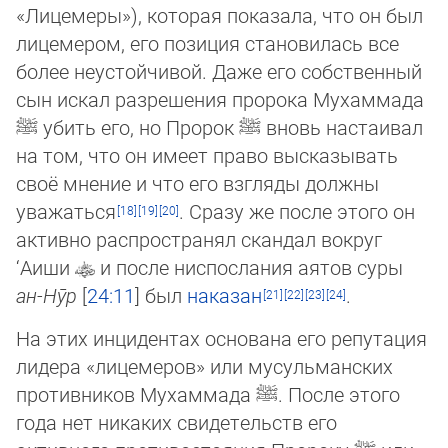
«Ли­це­ме­ры»), которая показала, что он был
лицемером, его позиция стано­ви­лась все
более неустойчивой. Даже его собственный
сын искал разрешения пророка Мухаммада
ﷺ
убить его, но Пророк
ﷺ
вновь настаивал
на том, что он имеет право высказывать
своё мнение и что его взгляды должны
уважаться
. Сра­зу же после этого он
активно распространял скандал вокруг
‘Аиши
и после ниспослания аятов суры
ан-Нӯр
[
24:11
] был
на­ка­зан
.
На этих инцидентах основана его репутация
лидера «лицемеров» или мусульманских
противников Мухаммада
ﷺ
. После это­го
года нет никаких свидетельств его