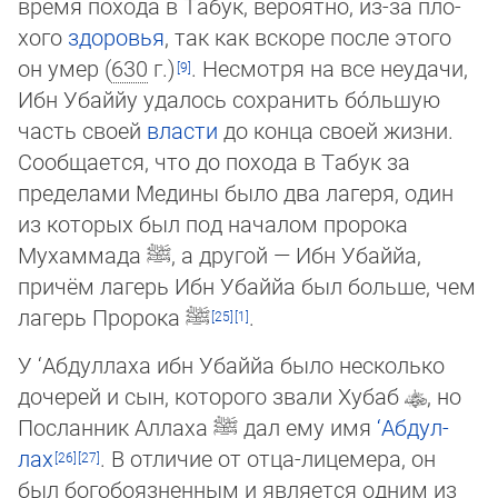
время похода в Табук, вероятно, из-за пло­
хого
здоровья
, так как вскоре после этого
он умер (
630
г.)
. Несмотря на все неудачи,
Ибн Убаййу удалось сохранить бо́льшую
часть своей
власти
до конца своей жизни.
Сообщается, что до похода в Табук за
пределами Медины было два ла­геря, один
из которых был под началом пророка
Мухаммада
ﷺ
, а другой — Ибн Убаййа,
причём лагерь Ибн Убаййа был боль­ше, чем
лагерь Пророка
ﷺ
.
У ‘Абдуллаха ибн Убаййа было несколько
дочерей и сын, которого звали Хубаб
, но
Посланник Аллаха
ﷺ
дал ему имя
‘Аб­дул­
лах
. В отличие от отца-лицемера, он
был богобоязненным и является одним из