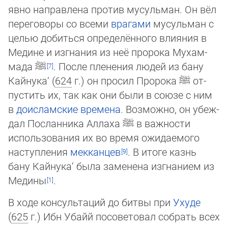
явно направлена против мусульман. Он вёл
переговоры со всеми
врагами
мусульман с
це­лью добиться определённого влияния в
Медине и изгнания из неё про­ро­ка Му­хам­
ма­да
ﷺ
. После пленения людей из бану
Кайнука‘ (
624
г.) он просил Пророка
ﷺ
от­
пус­тить их, так как они были в союзе с ним
в
доисламские времена
. Возможно, он убеж­
дал Пос­лан­ника Аллаха
ﷺ
в важности
использования их во время ожидаемого
нас­туп­ле­ния
мек­кан­цев
. В итоге казнь
бану Кайнука‘ была заменена изгнанием из
Ме­ди­ны
.
В ходе консультаций до битвы при
Ухуде
(
625
г.) Ибн Убайй посоветовал собрать всех