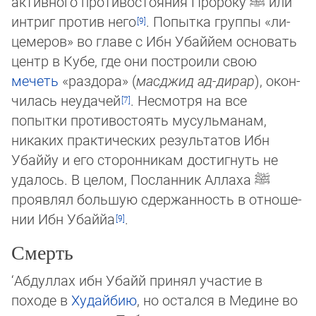
активного противостояния Пророку
ﷺ
или
интриг против него
. Попытка группы «ли­
цемеров» во главе с Ибн Убаййем основать
центр в Кубе, где они построили свою
мечеть
«раздора» (
масджид ад-дирар
), окон­
чилась неудачей
. Несмотря на все
попытки противостоять мусульманам,
никаких практических результатов Ибн
Убай­йу и его сторонникам достигнуть не
удалось. В целом, Посланник Аллаха
ﷺ
проявлял большую сдержанность в отно­ше­
нии Ибн Убаййа
.
Смерть
‘Абдуллах ибн Убайй принял участие в
походе в
Худайбию
, но остался в Медине во