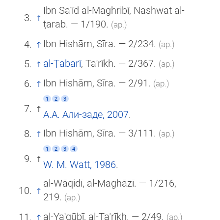
Ibn Saʿīd al-Maghribī, Nashwat al-
ṭarab. — 1/190.
(ар.)
Ibn Hishām, Sīra. — 2/234.
(ар.)
al-Ṭabarī
, Taʾrīkh. — 2/367.
(ар.)
Ibn Hishām, Sīra. — 2/91.
(ар.)
1
2
3
А.А. Али-заде, 2007
.
Ibn Hishām, Sīra. — 3/111.
(ар.)
1
2
3
4
W. M. Watt, 1986
.
al-Wāqidī, al-Maghāzī. — 1/216,
219.
(ар.)
al-Yaʿqūbī, al-Taʾrīkh. — 2/49.
(ар.)