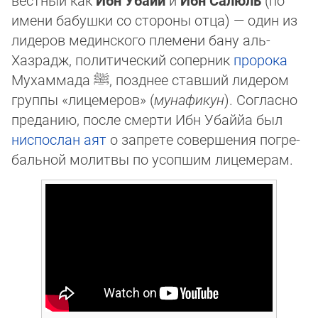
вестный как
Ибн Убайй
и
Ибн Са­люль
(по
имени бабушки со стороны отца) — один из
ли­де­ров мединского племени ба­ну аль-
Хазрадж, политический со­пер­ник
пророка
Му­хаммада
ﷺ
, позднее ставший ли­де­ром
группы «ли­це­ме­ров» (
мунафикун
). Согласно
преданию, после смерти Ибн Убай­йа был
нис­пос­лан
аят
о запрете совершения пог­ре­
баль­ной молитвы по усоп­шим ли­це­ме­рам.