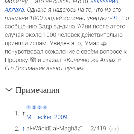
молитву — это не спасёт его от
наказания
Аллаха
. Одна­ко я надеюсь на то, что из его
племени 1000 людей истинно уверуют
»
. По
сообщению Бадр ад-дина ‘Айни после этого
случая около 1000 человек действительно
приняли ислам. Увидев это, ‘Умар
почувствовал сожаление о своём вопросе к
Про­ро­ку
ﷺ
и сказал: «
Конечно же Аллах и
Его Посланник знают лучше
».
Примечания
1
2
3
4
M. Lecker, 2009
.
al-Wāqidī, al-Maghāzī. — 2/419.
(ар.)