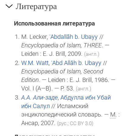
Литература
Использованная литература
M. Lecker,
ʿAbdallāh b. Ubayy
//
Encyclopaedia of Islam, THREE
. —
Leiden :
E. J. Brill
, 2009.
(англ.)
W.M. Watt
,
ʿAbd Allāh b. Ubayy
//
Encyclopaedia of Islam, Second
Edition
. — Leiden :
E. J. Brill
, 1986. —
Vol. I (A—B). — P. 53.
(англ.)
А.А. Али-заде
,
Абдулла ибн Убай
ибн Салул
// Исламский
энциклопедический словарь. —
М
. :
Ансар, 2007.
(рус.; CC BY 3.0)