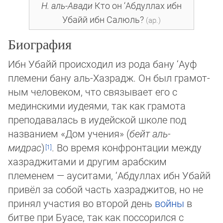
Н. аль-Авади
Кто он ‘Абдуллах ибн
Убайй ибн Салюль?
(ар.)
Биография
Ибн Убайй происходил из рода бану ‘Ауф
племени бану аль-Хазрадж. Он был гра­мот­
ным человеком, что связывает его с
мединскими иудеями, так как грамота
препо­да­ва­лась в иудейской школе под
названием «Дом учения» (
бейт аль-
мидрас
)
. Во время конфронтации между
хазраджитами и другим арабским
племенем — ауситами, ‘Аб­дул­лах ибн Убайй
привёл за собой часть хазраджитов, но не
принял участия во вто­рой день
войны
в
битве при Буасе, так как поссорился с