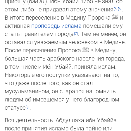
присягу (
бай‘ат̈
). Ибн Убайй либо не знал об
этом, либо не придавал этому значения
.
В итоге переселение в Медину Пророка
ﷺ
и
активная
проповедь ислама
помешали ему
стать правителем города
. Тем не менее, он
оставался уважаемым человеком в Ме­ди­не.
После пе­ре­се­ле­ния Пророка
ﷺ
в Медину,
большая часть арабского насе­ле­ния города,
в том чис­ле и Ибн Убайй, приняла ислам.
Некоторые его поступки указыва­ют на то,
что даже пос­ле то­го, как он стал
мусульманином, он старался напомнить
лю­дям об имевшемся у не­го бла­го­родном
статусе
.
Вся деятельность ‘Абдуллаха ибн Убаййа
после принятия ислама была тайно или