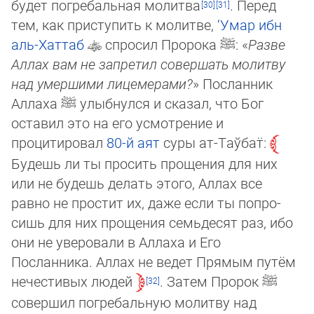
будет погребальная молитва
. Перед
тем, как приступить к мо­лит­ве,
‘Умар ибн
аль-Хаттаб
спросил Пророка
ﷺ
: «
Разве
Аллах вам не запретил совершать молитву
над умершими ли­це­ме­ра­ми?
» Посланник
Аллаха
ﷺ
улыбнулся и сказал, что Бог
оставил это на его усмотрение и
процитировал
80-й
аят
суры ат-Таў­бат̈:
Будешь ли ты просить прощения для них
или не будешь делать этого, Аллах все
равно не простит их, даже если ты по­про­
сишь для них прощения семьдесят раз, ибо
они не уверовали в Аллаха и Его
Посланника. Аллах не ведет Прямым пу­тём
не­чес­ти­вых людей
. Затем Пророк
ﷺ
совершил погребальную молитву над