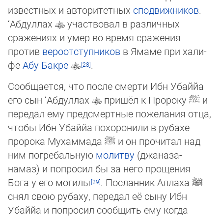
известных и авторитетных
спод­виж­ни­ков
.
‘Абдуллах
участвовал в различных
сражениях и умер во время сражения
против
вероотступников
в Яма­ме при ха­ли­
фе
Абу Бакре
.
Сообщается, что после смерти Ибн Убаййа
его сын ‘Абдуллах
пришёл к Пророку
ﷺ
и
передал ему предсмертные по­же­ла­ния отца,
чтобы Ибн Убаййа похоронили в рубахе
пророка Мухаммада
ﷺ
и он прочитал над
ним погребальную
мо­лит­ву
(джаназа-
намаз) и попросил бы за него прощения
Бога у его могилы
. Посланник Аллаха
ﷺ
снял свою рубаху, пе­ре­дал её сыну Ибн
Убаййа и попросил сообщить ему когда