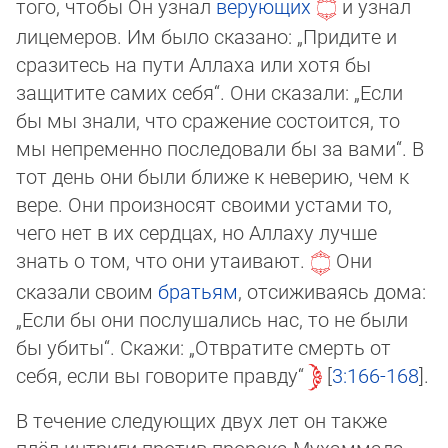
того, чтобы Он узнал
верующих
и узнал
лицемеров. Им было сказано: „Придите и
сра­зи­тесь на пути Аллаха или хотя бы
защитите самих себя“. Они сказали: „Если
бы мы знали, что сражение состоится, то
мы непременно последовали бы за вами“. В
тот день они были ближе к неверию, чем к
вере. Они произносят своими устами то,
чего нет в их сердцах, но Аллаху лучше
знать о том, что они утаивают.
Они
сказали своим
братьям
, отсижи­ваясь дома:
„Если бы они послушались нас, то не были
бы убиты“. Скажи: „От­вра­ти­те смерть от
себя, если вы говорите правду“
3:166-168
.
В течение следующих двух лет он также
плёл интриги против пророка Мухаммада