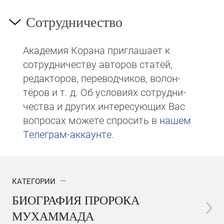
Сотрудничество
Академия Корана при­гла­ша­ет к
сотруд­ни­чест­ву авторов статей,
редакто­ров, пере­вод­чи­ков, волон­
тёров и т. д. Об ус­ло­виях сотрудни­
чест­ва и других интере­сую­щих Вас
вопросах мо­же­те спросить в
на­шем
Те­ле­грам-ак­каунте
.
КАТЕГОРИИ
БИОГРАФИЯ ПРОРОКА
МУХАММАДА