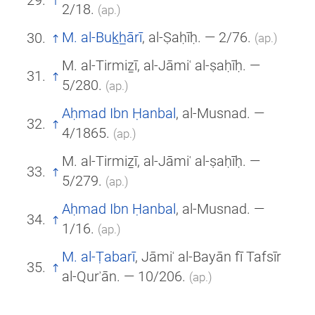
2/18.
(ар.)
M. al-Buk̲h̲ārī
, al-Ṣaḥīḥ. — 2/76.
(ар.)
M. al-Tirmiẕī, al-Jāmiʿ al-ṣaḥīḥ. —
5/280.
(ар.)
Aḥmad Ibn Ḥanbal
, al-Musnad. —
4/1865.
(ар.)
M. al-Tirmiẕī, al-Jāmiʿ al-ṣaḥīḥ. —
5/279.
(ар.)
Aḥmad Ibn Ḥanbal
, al-Musnad. —
1/16.
(ар.)
M. al-Ṭabarī
, Jāmiʿ al-Bayān fī Tafsīr
al-Qurʾān. — 10/206.
(ар.)