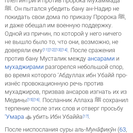
ﷺ
. Он пытался убедить бану ан-Надир не
покидать свои дома по приказу Пророка
ﷺ
,
и даже обещал им военную поддержку.
Одной из причин, по которой у него ни­че­го
не вышло было то, что они, возможно, не
доверяли ему
. После сражения
против бану Мусталик между
ан­са­ра­ми
и
мухаджирами
разгорелся небольшой спор,
во время которого ‘Абдуллах ибн Убайй про­
из­нёс про­во­ка­ционную речь про­тив
мухаджиров, призвав ансаров изгнать их из
Медины
. Посланник Аллаха
ﷺ
сох­ра­нил
тер­пе­ние после этих слов и от­верг просьбу
‘Умара
убить Ибн Убаййа
.
После ниспослания суры
аль-Му­на̄­фи­к̣ӯн
(
63
,