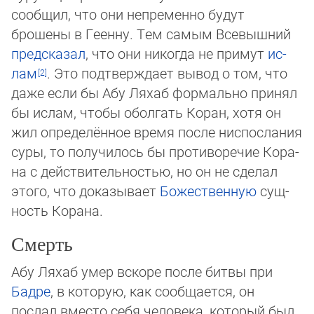
со­об­щил, что они непременно будут
брошены в Геенну. Тем самым Всевышний
пред­ска­зал
, что они никогда не примут
ис­
лам
. Это подтверждает вывод о том, что
даже если бы Абу Ляхаб формально принял
бы ислам, чтобы оболгать Ко­ран, хотя он
жил опреде­лён­ное время после ниспослания
су­ры, то получилось бы противоречие Ко­ра­
на с действительностью, но он не сде­лал
это­го, что доказывает
Божественную
сущ­
ность Корана.
Смерть
Абу Ляхаб умер вскоре после битвы при
Бадре
, в которую, как сообщается, он
послал вместо себя человека, который был