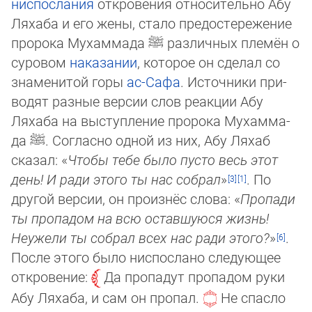
ниспослания
откровения относительно Абу
Ля­ха­ба и его жены, стало предостережение
пророка Мухаммада
ﷺ
различных пле­мён о
суровом
наказании
, которое он сделал со
знаменитой горы
ас-Сафа
. Источни­ки при­
во­дят разные версии слов реакции Абу
Ляхаба на выступление пророка Мухамма­
да
ﷺ
. Сог­ласно одной из них, Абу Ляхаб
сказал: «
Чтобы тебе было пусто весь этот
день! И ра­ди этого ты нас собрал
»
. По
другой версии, он произнёс слова: «
Пропади
ты про­па­дом на всю оставшуюся жизнь!
Неужели ты собрал всех нас ради это­го?
»
.
После это­го было ниспослано следующее
откровение:
Да пропадут пропадом руки
Абу Ля­ха­ба, и сам он пропал.
Не спасло