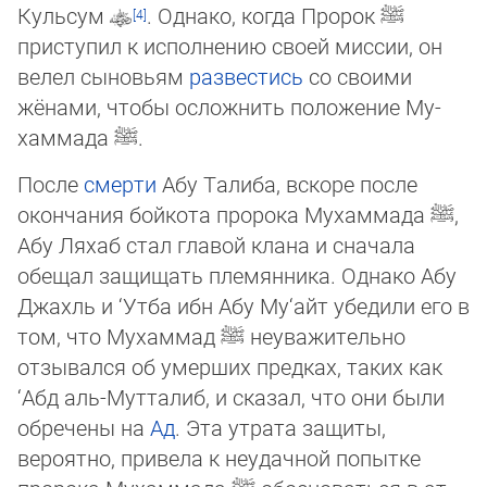
Кульсум
. Однако, когда Пророк
ﷺ
приступил к исполнению своей миссии, он
ве­лел сы­но­вьям
развестись
со своими
жёнами, чтобы осложнить положение Му­
хам­ма­да
ﷺ
.
После
смерти
Абу Талиба, вскоре после
окончания бойкота пророка Мухаммада
ﷺ
,
Абу Ляхаб стал главой клана и сначала
обещал защищать племянника. Однако Абу
Джахль и ‘Утба ибн Абу Му‘айт убедили его в
том, что Мухаммад
ﷺ
неуважительно
отзывался об умерших предках, таких как
‘Абд аль-Мутталиб, и сказал, что они были
обречены на
Ад
. Эта утрата защиты,
вероятно, привела к неудачной попытке