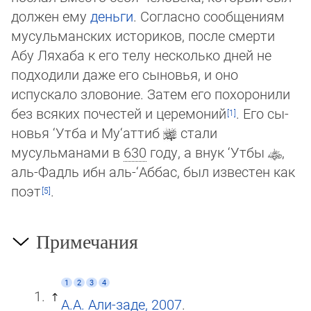
должен ему
деньги
. Согласно сообщениям
мусульманских историков, после смерти
Абу Ляхаба к его телу несколько дней не
подходили даже его сыновья, и оно
испускало зловоние. Затем его похоронили
без всяких почестей и церемоний
. Его сы­
но­вья ‘Утба и Му‘аттиб
стали
мусульманами в
630
году, а внук ‘Утбы
,
аль-Фадль ибн аль-‘Аббас, был известен как
по­эт
.
Примечания
1
2
3
4
А.А. Али-заде, 2007
.