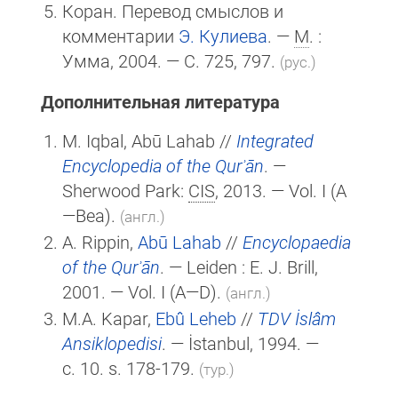
Коран. Перевод смыслов и
комментарии
Э. Кулиева
. —
М
. :
Умма, 2004. — С. 725, 797.
(рус.)
Дополнительная литература
M. Iqbal, Abū Lahab //
Integrated
Encyclopedia of the Qurʾān
. —
Sherwood Park:
CIS
, 2013. — Vol. I (A
—Bea).
(англ.)
A. Rippin,
Abū Lahab
//
Encyclopaedia
of the Qurʾān
. — Leiden :
E. J. Brill
,
2001. — Vol. I
(A—D)
.
(англ.)
M.A. Kapar,
Ebû Leheb
//
TDV İslâm
Ansiklopedisi
. — İstanbul, 1994. —
c. 10. s. 178-179.
(тур.)