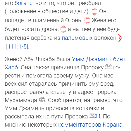
его
богатство
и то, что он приобрёл
(положение в об­щест­ве и дети).
Он
попадёт в пламенный Огонь.
Жена его
будет носить дрова,
а на шее у неё будет
плетеная верёвка из
пальмовых
волокон
111:1-5
.
Женой Абу Ляхаба была
Умм Джамиль бинт
Харб
. Она также причиняла Пророку
ﷺ
го­
рес­ти и помогала своему мужу. Она изо
всех сил старалась причинить ему вред,
рас­про­стра­няла клевету в адрес пророка
Мухаммада
ﷺ
. Сообщается, нап­ри­мер, что
Умм Джа­миль приносила колючки и
рассыпала их на пути Пророка
ﷺ
. По
мнению не­ко­то­рых
комментаторов Корана
,