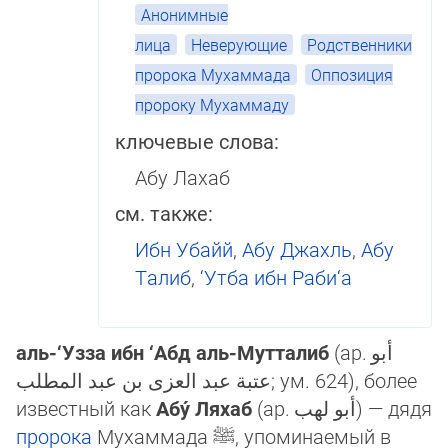
Анонимные
лица
Неверующие
Родственники
пророка Мухаммада
Оппозиция
пророку Мухаммаду
ключевые слова:
Абу Лахаб
см. также:
Ибн Убайй
,
Абу Джахль
,
Абу
Талиб
,
‘Утба ибн Раби‘а
аль-‘Узза ибн ‘Абд аль-Мутталиб
(ар.
أبو
عتبة عبد العزى بن عبد المطلب
‎; ум. 624), более
известный как
Абу́ Ляхаб
(ар.
أبو لهب
‎) — дя­дя
пророка
Мухаммада
ﷺ
, упо­ми­нае­мый в