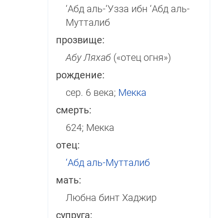
‘Абд аль-‘Узза ибн ‘Абд аль-
Мутталиб
прозвище:
Абу Ляхаб
(«отец огня»)
рождение:
сер. 6 века;
Мекка
смерть:
624; Мекка
отец:
‘Абд аль-Мутталиб
мать:
Любна бинт Хаджир
супруга: