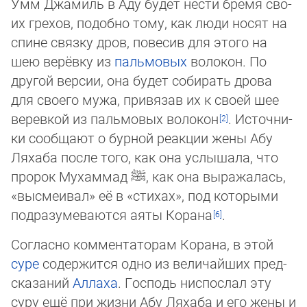
Умм Джамиль в Аду будет нести бремя сво­
их грехов, по­доб­но тому, как люди носят на
спине связку дров, повесив для этого на
шею ве­рёв­ку из
пальмовых
волокон. По
другой версии, она будет собирать дрова
для сво­его му­жа, при­вязав их к своей шее
веревкой из пальмовых волокон
. Ис­точ­ни­
ки со­об­щают о бур­ной реакции жены Абу
Ляхаба после того, как она услышала, что
про­рок Мухаммад
ﷺ
, как она выражалась,
«высмеивал» её в «стихах», под ко­то­ры­ми
под­ра­зу­ме­ваются аяты Ко­ра­на
.
Согласно комментаторам Корана, в этой
суре
содержится одно из величайших пред­
ска­за­ний
Аллаха
. Господь ниспослал эту
суру ещё при жизни Абу Ляхаба и его же­ны и