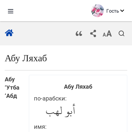
Гость
Абу Ляхаб
Абу
Абу Ляхаб
‘Утба
‘Абд
по-арабски:
أبو لهب
имя: