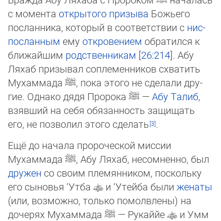
с момента
открытого призыва
Божьего
посланника, который в соответствии с
нис­
пос­лан­ным
ему
откровением
обратился к
ближайшим
родственникам
[
26:214
]. Абу
Ляхаб призывал соплеменников схватить
Мухаммада
ﷺ
, пока этого не сделали дру­
гие. Од­на­ко дядя Пророка
ﷺ
—
Абу Талиб
,
взявший на себя обязанность за­щи­щать
его, не по­зво­лил этого сделать
.
Ещё до начала пророческой миссии
Мухаммада
ﷺ
, Абу Ляхаб, несомненно, был
дру­жен
со своим племянником, поскольку
его сыновья ‘Утба
и ‘Утейба были
женаты
(или, возможно, только помолвлены) на
дочерях Мухаммада
ﷺ
— Рукаййе
и Умм