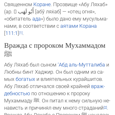
Священном
Коране
. Прозвище «Абу Ля­хаб»
(ар.
[абӯ лях̇аб] — «отец ог­ня»,
«обитатель
ада
»‎) было дано ему мусуль­ма­
на­ми, в соответствии с
аятами
Ко­ра­на
[
111:1
]
.
Вражда с пророком Мухаммадом
ﷺ
Абу Ляхаб был сыном
‘Абд аль-Мутталиба
и
Любны бинт Хаджир. Он был одним из са­
мых
богатых
и влиятельных курайшитов.
Абу Ляхаб отличался своей крайней
враж­
деб­нос­тью
по отношению к пророку
Мухаммаду
ﷺ
. Он питал к нему сильную не­
на­висть и причинял ему много страданий
.
Вражда Абу Ляхаба с Пророком
ﷺ
на­ча­лась