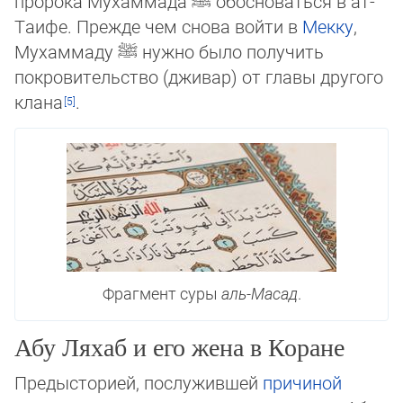
пророка Мухаммада
ﷺ
обосноваться в ат-
Таифе. Прежде чем снова войти в
Мекку
,
Му­хам­ма­ду
ﷺ
нужно было получить
покровительство (дживар) от главы другого
кла­на
.
Фрагмент суры
аль-Ма­сад
.
Абу Ляхаб и его жена в Коране
Предысторией, послужившей
причиной