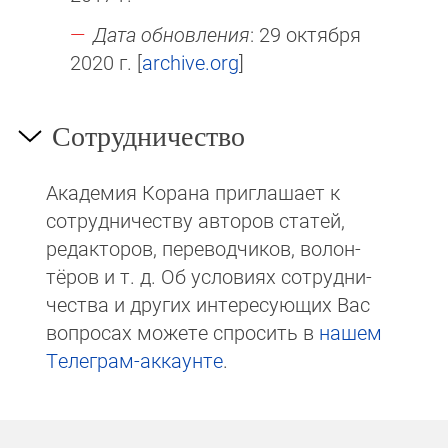
Дата обновления
: 29 октября
2020 г. [
archive.org
]
Сотрудничество
Академия Корана при­гла­ша­ет к
сотруд­ни­чест­ву авторов статей,
редакто­ров, пере­вод­чи­ков, волон­
тёров и т. д. Об ус­ло­виях сотрудни­
чест­ва и других интере­сую­щих Вас
вопросах мо­же­те спросить в
на­шем
Те­ле­грам-ак­каунте
.