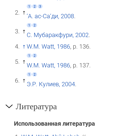
1
2
3
‘А. ас-Са‘ди, 2008
.
1
2
С. Мубаракфури, 2002
.
W.M. Watt, 1986
, p. 136.
1
2
W.M. Watt, 1986
, p. 137.
1
2
Э.Р. Кулиев, 2004
.
Литература
Использованная литература