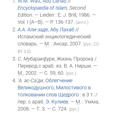
W.M. Watt
,
Abū Lahab
//
Encyclopaedia of Islam
, Second
Edition
. — Leiden :
E. J. Brill
, 1986. —
Vol. I (A—B). — P. 136-137.
(англ.)
А.А. Али-заде
,
Абу Лахаб
//
Исламский энциклопедический
словарь. —
М
. : Ансар, 2007.
(рус.; CC
BY 3.0)
С. Мубаракфури
, Жизнь Пророка /
Перевод с араб. яз. В. А. Нирши. —
М
., 2002. — С. 59, 60.
(рус.)
‘А. ас-Са‘ди
,
Облегчение
Великодушного, Милостивого в
толковании слов Щедрого
: в 3 т. /
пер. с араб.
Э. Кулиев
. —
М
. : Умма,
2008. — Т. 3. — С. 724.
(рус.)