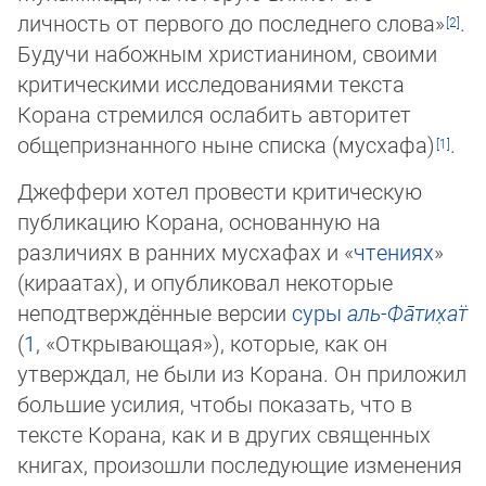
личность от первого до последнего слова»
.
Будучи набож­ным христианином, своими
критическими исследованиями текста
Корана стремился ослабить авторитет
общепризнанного ныне списка (мусхафа)
.
Джеффери хотел провести критическую
публикацию Корана, основанную на
различи­ях в ранних мусхафах и «
чтениях
»
(кираатах), и опубликовал некоторые
неподтверж­дён­ные версии
суры
аль-Фа̄­ти­х̣ат̈
(
1
, «От­кры­ваю­щая»), которые, как он
утверждал, не были из Корана. Он приложил
большие усилия, чтобы показать, что в
тексте Корана, как и в других священных
книгах, произошли последующие изменения