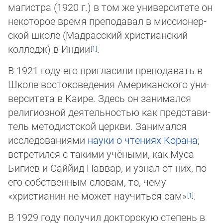
магистра (1920 г.) в том же университете он
некоторое время преподавал в мис­сио­нер­
ской школе (Мадрасский христианский
колледж) в Индии
.
В 1921 году его пригласили преподавать в
Школе востоковедения Американского уни­
верситета в Каире. Здесь он занимался
религиозной деятельностью как предста­ви­
тель методистской церкви. Занимался
исследованиями
науки о чтениях Корана
;
встре­тился с такими учёными, как Муса
Бигиев и Саййид Наввар, и узнал от них, по
его соб­ствен­ным словам, то, чему
«христианин не может научиться сам»
.
В 1929 году получил докторскую степень в