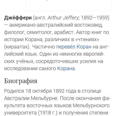
Дже́ффери
(англ.
Arthur Jeffery
; 1892—1959)
— американо-австралийский вос­токовед,
фило­лог, семитолог, арабист. Автор книг по
истории Ко­ра­на, различиях в «чтениях»
(кира­атах). Частично
перевёл
Коран
на анг­
лий­ский язык. Один из немногих европей­
ских учё­ных, сосредо­то­чив­ших уси­лия на
исследовании самого
Корана
.
Биография
Родился 18 октября 1892 года в столице
Австралии Мельбурне. После окончания фа­
куль­тета восточных языков Мельбурнского
университета (1918 г.) и получения сте­пе­ни