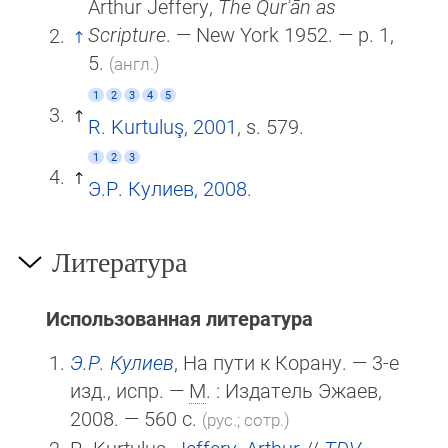
Arthur Jeffery,
The Qurʾān as
Scripture
. — New York 1952. — p. 1,
5.
(англ.)
1
2
3
4
5
R. Kurtuluş, 2001
, s. 579.
1
2
3
Э.Р. Кулиев, 2008
.
Литература
Использованная литература
Э.Р. Кулиев
, На пути к Корану. — 3-е
изд., испр. —
М
. : Издатель Эжаев,
2008. — 560 с.
(рус.; сотр.)