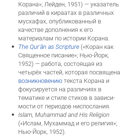
Корана»; Лейден, 1951) — указатель
различий в кираатах в различных
мусхафах, опубликованный в
качестве дополнения к его
материалам по истории Корана.
The Qurʾān as Scripture
(«Коран как
Священное писание»; Нью-Йорк,
1952) — работа, состоящая из
четырёх частей, которая посвящена
возникновению
текста Корана и
фокусируется на различиях в
тематике и стиле стихов в за­ви­си­
мости от периодов ниспослания.
Islam, Muhammad and His Religion
(«Ислам, Мухаммад и его религия»;
Нью-Йорк, 1952).