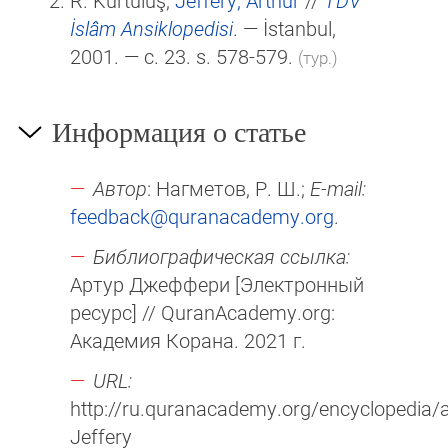
R. Kurtuluş,
Jeffery, Arthur
//
TDV
İslâm Ansiklopedisi
. — İstanbul,
2001. — c. 23. s. 578-579.
(тур.)
Информация о статье
Автор
: Нагметов, Р. Ш.;
E-mail:
feedback@quranacademy.org
.
Библиографическая ссылка:
Артур Джеффери [Электронный
ресурс] // QuranAcademy.org:
Академия Корана. 2021 г.
URL:
http://ru.quranacademy.org/encyclopedia/ar
Jeffery