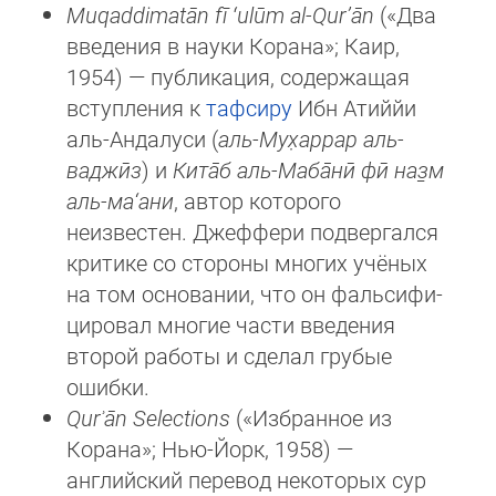
Muqaddimatān fī ʻulūm al-Qurʼān
(«Два
введения в науки Корана»; Каир,
1954) — публикация, содержащая
вступления к
тафсиру
Ибн Атиййи
аль-Андалуси (
аль-Мух̣аррар аль-
ваджӣз
) и
Кита̄б аль-Маба̄нӣ фӣ наз̱м
аль-ма‘ани
, автор ко­то­рого
неизвестен. Джеффери подвергался
критике со стороны многих учёных
на том основании, что он фаль­си­фи­
ци­ро­вал многие части введения
второй работы и сделал грубые
ошибки.
Qurʾān Selections
(«Избранное из
Корана»; Нью-Йорк, 1958) —
английский перевод некоторых сур