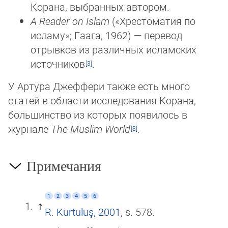
Корана, выб­ран­ных автором.
A Reader on Islam
(«Хрестоматия по
исламу»; Гаага, 1962) — перевод
отрывков из различных исламских
ис­точ­ни­ков
.
У Артура Джеффери также есть много
статей в области исследования Корана,
большинство из которых появилось в
журнале
The Muslim World
.
Примечания
1
2
3
4
5
6
R. Kurtuluş, 2001
, s. 578.