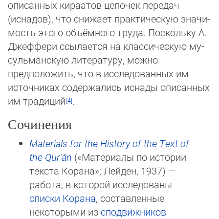
опи­санных кираатов цепочек передач
(иснадов), что снижает практическую значи­
мость этого объёмного труда. Поскольку А.
Джеффери ссылается на класси­ческую му­
суль­манскую литературу, можно
предположить, что в исследованных им
источниках со­дер­жались иснады описанных
им традиций
.
Сочинения
Materials for the History of the Text of
the Qurʾān
(«Материалы по истории
текста Корана»; Лейден, 1937) —
работа, в ко­то­рой исследованы
списки Корана
, составленные
некоторыми из
спод­виж­ни­ков