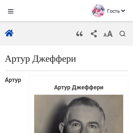
Гость
Артур Джеффери
А́ртур
Артур Джеффери