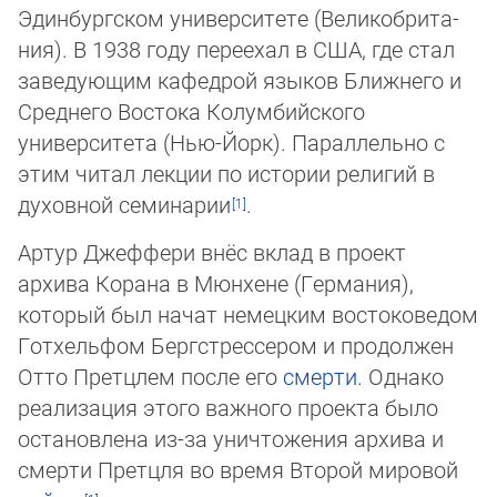
Эдинбургском университете (Великобрита­
ния). В 1938 году переехал в США, где стал
заведующим кафедрой языков Ближнего и
Среднего Востока Колумбийского
университета (Нью-Йорк). Параллельно с
этим чи­тал лекции по истории религий в
духовной семинарии
.
Артур Джеффери внёс вклад в проект
архива Корана в Мюнхене (Германия),
который был начат немецким востоковедом
Готхельфом Бергстрессером и продолжен
Отто Претцлем после его
смерти
. Однако
реализация этого важного проекта было
оста­нов­ле­на из-за уничтожения архива и
смерти Претцля во время Второй мировой