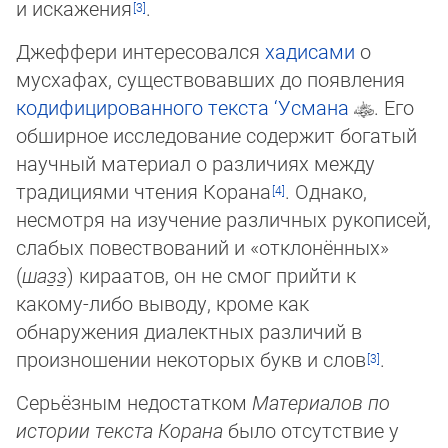
и искажения
.
Джеффери интересовался
хадисами
о
мусхафах, существовавших до появления
ко­ди­фи­цированного
текста ‘Усмана
. Его
обширное исследование содержит богатый
на­уч­ный материал о различиях между
традициями чтения Корана
. Однако,
несмотря на изучение различных рукописей,
слабых повествований и «отклонённых»
(
шаз̱з̱
) ки­ра­атов, он не смог прийти к
какому-либо выводу, кроме как
обнаружения диа­лект­ных раз­личий в
произношении некоторых букв и слов
.
Серьёзным недостатком
Материалов по
истории текста Корана
было отсутствие у