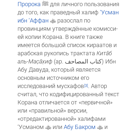
Пророка
ﷺ
для личного поль­зо­ва­ния
до того, как праведный халиф
‘Усман
ибн ‘Аффан
разослал по
провинциям утверждённые ко­мис­си­
ей копии Корана. В книге также
имеется большой список кираатов и
арабская рукопись трактата
Кита̄б
аль-Мас̣а̄х̣иф
(ар. کتاب المصاحف) Ибн
Абу Давуда, который является
основным источником его
исследований мус­ха­фов
. Автор
считал, что кодифицированный текст
Корана отличается от «первичной»
или «правильной» вер­сии,
«отредактированной» ха­ли­фа­ми
‘Усманом
или
Абу Бакром
и