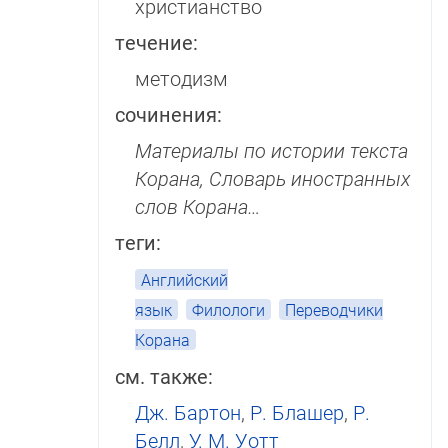
христианство
течение:
методизм
сочинения:
Материалы по истории тек­ста
Корана, Словарь ино­стран­ных
слов Корана…
теги:
Английский
язык
Филологи
Переводчики
Корана
см. также:
Дж. Бартон
,
Р. Блашер
,
Р.
Белл
,
У. М. Уотт