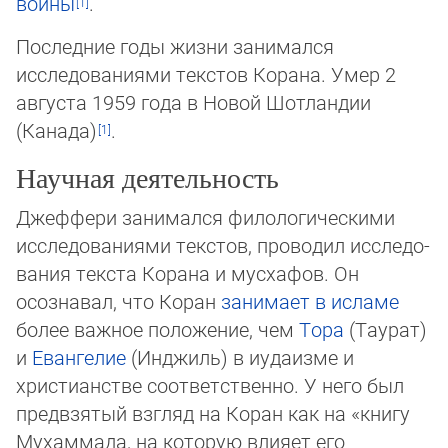
войны
.
Последние годы жизни занимался
исследованиями текстов Корана. Умер 2
августа 1959 года в Новой Шотландии
(Канада)
.
Научная деятельность
Джеффери занимался филологическими
исследованиями текстов, проводил иссле­до­
ва­ния текста Корана и мусхафов. Он
осознавал, что Коран
занимает в исламе
более важное положение, чем
Тора
(Таурат)
и
Евангелие
(Инджиль) в иудаизме и
христиан­стве соответственно. У него был
предвзятый взгляд на Коран как на «книгу
Мухамма­да, на которую влияет его