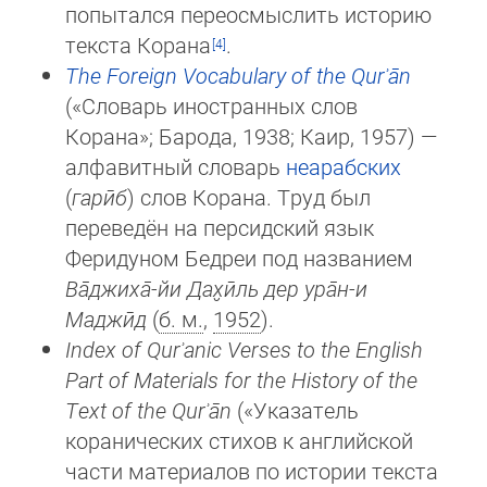
попытался переосмыслить историю
тек­ста Корана
.
The Foreign Vocabulary of the Qurʾān
(«Словарь иностранных слов
Корана»; Барода, 1938; Каир, 1957) —
алфавитный словарь
неарабских
(
гарӣб
) слов Корана. Труд был
переведён на персидский язык
Феридуном Бедреи под на­зва­нием
Ва̄джиха̄-йи Дах̮ӣль дер ура̄н-и
Маджӣд
(
б. м.
,
1952
).
Index of Qurʾanic Verses to the English
Part of Materials for the History of the
Text of the Qurʾān
(«Указатель
коранических стихов к английской
части материалов по истории текста