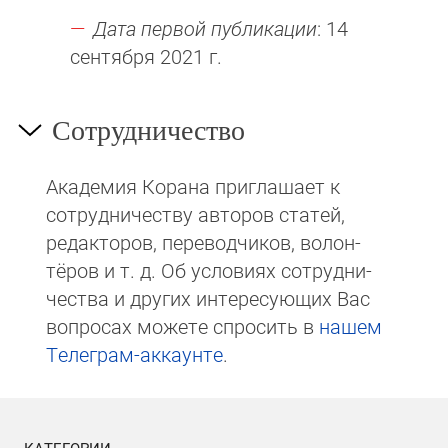
Дата первой публикации
: 14
сентября 2021 г.
Сотрудничество
Академия Корана при­гла­ша­ет к
сотруд­ни­чест­ву авторов статей,
редакто­ров, пере­вод­чи­ков, волон­
тёров и т. д. Об ус­ло­виях сотрудни­
чест­ва и других интере­сую­щих Вас
вопросах мо­же­те спросить в
на­шем
Те­ле­грам-ак­каунте
.