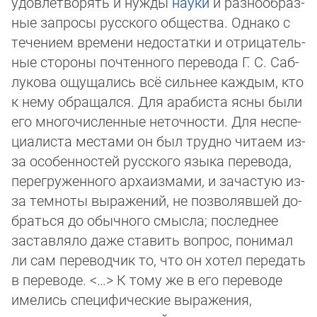
удов­лет­ворять и нужды
науки
и разнооб­раз­
ные запросы русского общества. Од­нако с
те­че­ни­ем времени недостатки и отрицатель­
ные стороны почтенного перевода Г. С. Саб­
лу­ко­ва ощущались всё сильнее каждым, кто
к нему об­ра­щал­ся. Для арабиста ясны бы­ли
его многочисленные неточности. Для не­спе­
циа­лис­та местами он был трудно чи­та­ем из-
за особенностей русского языка пере­во­да,
пе­рег­ру­жен­ного архаизмами, и за­час­тую из-
за темноты выражений, не позво­ляв­шей до­
браться до обычного смысла; по­след­нее
заставляло даже ставить вопрос, понимал
ли сам пе­ре­вод­чик то, что он хо­тел передать
в переводе. <…> К тому же в его переводе
имелись спе­ци­фические вы­ра­же­ния,