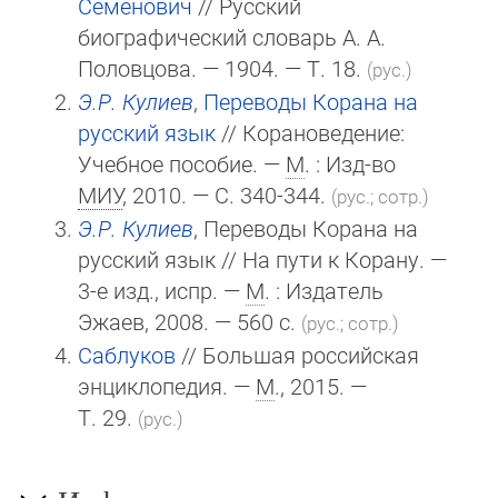
Семенович
// Русский
биографический словарь А. А.
Половцова. — 1904. — Т. 18.
(рус.)
Э.Р. Кулиев
,
Переводы Корана на
русский язык
// Корановедение:
Учебное пособие. —
М
. : Изд-во
МИУ
, 2010. — С. 340-344.
(рус.; сотр.)
Э.Р. Кулиев
, Переводы Корана на
русский язык // На пути к Корану. —
3-е изд., испр. —
М
. : Издатель
Эжаев, 2008. — 560 с.
(рус.; сотр.)
Саблуков
// Большая российская
энциклопедия. —
М
., 2015. —
Т. 29.
(рус.)