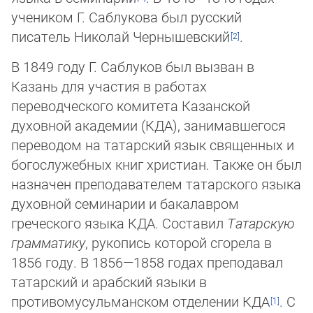
учеником Г. Саблукова был русский
писатель Николай Чер­ны­шев­ский
.
В 1849 году Г. Саблуков был вызван в
Казань для участия в работах
переводческого ко­ми­тета Ка­зан­ской
духовной академии (КДА), занимавшегося
переводом на та­тар­ский язык свя­щен­ных и
богослужебных книг христиан. Также он был
назначен пре­по­да­вателем татарского язы­ка
духовной семинарии и бакалавром
греческого языка КДА. Со­ста­вил
Та­тар­скую
грам­ма­ти­ку
, ру­ко­пись которой сго­ре­ла в
1856 году. В 1856—1858 годах преподавал
та­тар­ский и арабский языки в
противомусульманском отделе­нии КДА
. С