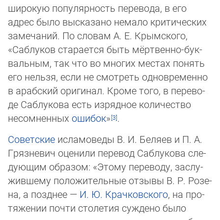
широкую популяр­ность пе­ре­во­да, в его
адрес было высказано немало кри­ти­чес­ких
замечаний. По словам А. Е. Крым­ско­го,
«Саблуков старается быть мёртвенно-бук­
валь­ным, так что во многих мес­тах по­нять
его нельзя, если не смотреть одновременно
в арабский ори­гинал. Кро­ме то­го, в пе­ре­во­
де Саблукова есть изрядное количество
несомненных
ошибок
»
.
Советские
исламоведы В. И. Беляев и П. А.
Гряз­не­вич оценили перевод Саблукова сле­
дую­щим образом: «Этому переводу, за­слу­
жив­шему положительные отзывы В. Р. Ро­зе­
на, а позднее —
И. Ю. Крачковского
, на про­
тя­же­нии почти столетия суждено было