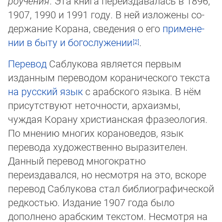
ро­учения
. Эта книга переизда­ва­лась в 1896,
1907, 1990 и 1991 году. В ней из­ло­же­ны со­
дер­жа­ние Ко­ра­на, све­де­ния о его
при­ме­не­
нии в бы­ту и бо­го­слу­же­нии
.
Перевод
Саблукова является первым
изданным переводом коранического текста
на русский язык
с арабского языка. В нём
присутствуют неточности, архаизмы,
чуждая Корану хрис­ти­анс­кая фразеология.
По мнению многих корановедов, язык
перевода худо­жест­вен­но выразите­лен.
Данный перевод многократно
переиздавался, но не­смот­ря на это, вскоре
перевод Саблу­кова стал библиографической
редкостью. Изда­ние 1907 года бы­ло
дополнено арабским текстом. Несмотря на