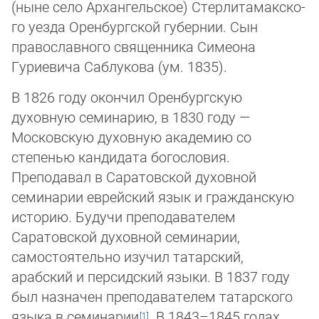
(ныне село Архангельское) Стер­ли­та­мак­ско­
го уезда Оренбургской гу­бер­нии. Сын
православного священника Симеона
Гуриевича Саблукова (ум. 1835).
В 1826 году окончил Оренбургскую
духовную семинарию, в 1830 году —
Московскую духовную академию со
степенью кандидата богословия.
Преподавал в Саратовской духовной
семинарии еврейский язык и гражданскую
историю. Будучи преподавателем
Саратовской духовной семинарии,
самостоятельно изучил татарский,
арабский и пер­сид­ский языки. В 1837 году
был назначен преподавателем татарского
языка в се­ми­на­рии
. В 1843–1845 годах