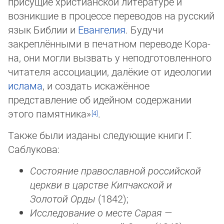
присущие христианской литературе и
возникшие в процес­се переводов на рус­ский
язык Библии и
Евангелия
. Будучи
закреплёнными в печат­ном переводе Ко­ра­
на, они могли вызвать у неподготовленного
читателя ас­со­ци­ации, да­лё­кие от идеоло­гии
ис­ла­ма
, и создать искажённое
представление об идей­ном содер­жа­нии
этого памят­ни­ка»
.
Также были изданы следующие книги Г.
Саблукова:
Состояние православной российской
церкви в царстве Кипчакской и
Золотой Ор­ды
(1842);
Исследование о месте Сарая —