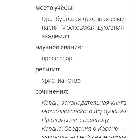
место учёбы:
Оренбургская духовная се­ми­
на­рия, Московская ду­хов­ная
академия
научное звание:
профессор
религия:
христианство
сочинения:
Коран, законодательная книга
мохаммеданского веро­уче­ния
;
Приложение к пе­ре­во­ду
Корана
;
Сведе­ния о Коране —
законода­тель­ной книге му­хам­