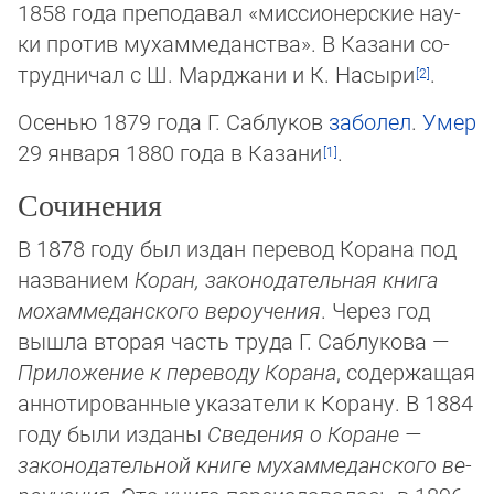
1858 года пре­по­да­вал «мис­сио­нер­ские нау­
ки про­тив му­ха­мме­дан­ст­ва». В Ка­за­ни со­
труд­ни­чал с Ш. Мард­жа­ни и К. На­сы­ри
.
Осенью 1879 года Г. Саблуков
заболел
.
Умер
29 января 1880 года в Казани
.
Сочинения
В 1878 году был издан перевод Корана под
названием
Коран, законодательная книга
мохаммеданского вероучения
. Через год
вышла вторая часть труда Г. Саблукова —
При­ложе­ние к переводу Корана
, со­дер­жащая
ан­но­ти­ро­ван­ные ука­за­те­ли к Ко­ра­ну. В 1884
году были изданы
Све­дения о Ко­ра­не —
законодательной книге мухаммеданского ве­