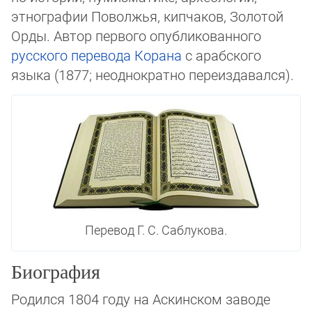
этногра­фии Поволжья, кипчаков, Золотой
Орды. Автор пер­вого опуб­ли­ко­ван­ного
русского
пе­ре­вода
Ко­ра­на
с арабского
языка (1877; не­од­но­крат­но пе­ре­из­да­вал­ся).
Перевод Г. С. Саблукова.
Биография
Родился 1804 году на Аскинском заводе