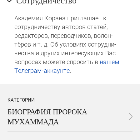
Сотрудничество
Академия Корана при­гла­ша­ет к
сотруд­ни­чест­ву авторов статей,
редакто­ров, пере­вод­чи­ков, волон­
тёров и т. д. Об ус­ло­виях сотрудни­
чест­ва и других интере­сую­щих Вас
вопросах мо­же­те спросить в
на­шем
Те­ле­грам-ак­каунте
.
КАТЕГОРИИ
БИОГРАФИЯ ПРОРОКА
МУХАММАДА