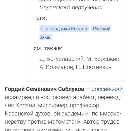
медан­ского вероучения
…
теги:
Переводчики Корана
Русский
язык
см. также:
Д. Богуславский, М. Веревкин,
А. Колмаков, П. Постников
Го́рдий Семёнович Саблуко́в
—
российский
исламовед и востоковед-ара­­бист, пе­ре­вод­
чик Корана, мис­сио­нер, профессор
Казанской ду­хов­ной академии «по миссио­
нер­ст­ву против ма­го­ме­тан». Автор трудов
по истории, нумизматике, ар­хео­логии,