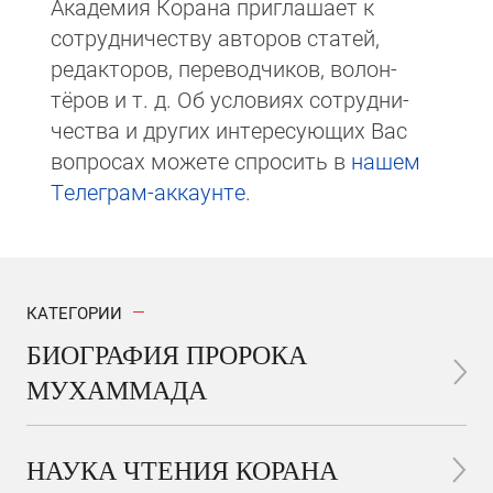
Академия Корана при­гла­ша­ет к
сотруд­ни­чест­ву авторов статей,
редакто­ров, пере­вод­чи­ков, волон­
тёров и т. д. Об ус­ло­виях сотрудни­
чест­ва и других интере­сую­щих Вас
вопросах мо­же­те спросить в
на­шем
Те­ле­грам-ак­каунте
.
КАТЕГОРИИ
БИОГРАФИЯ ПРОРОКА
МУХАММАДА
НАУКА ЧТЕНИЯ КОРАНА