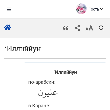
Гость
‘Иллиййун
‘Иллиййун
по-арабски:
عليون
в Коране: