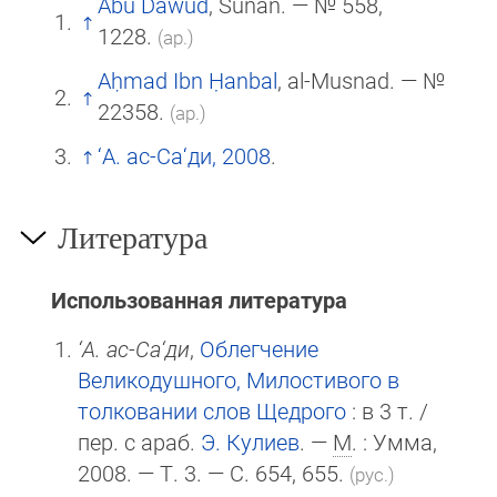
Abū Dāwūd
, Sunan. — № 558,
1228.
(ар.)
Aḥmad Ibn Ḥanbal
, al-Musnad. — №
22358.
(ар.)
‘А. ас-Са‘ди, 2008
.
Литература
Использованная литература
‘А. ас-Са‘ди
,
Облегчение
Великодушного, Милостивого в
толковании слов Щедрого
: в 3 т. /
пер. с араб.
Э. Кулиев
. —
М
. : Умма,
2008. — Т. 3. — С. 654, 655.
(рус.)