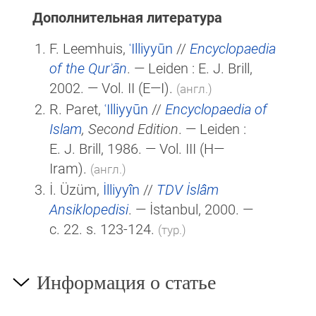
Дополнительная литература
F. Leemhuis,
ʿIlliyyūn
//
Encyclopaedia
of the Qurʾān
. — Leiden :
E. J. Brill
,
2002. — Vol. II
(E—I)
.
(англ.)
R. Paret,
ʿIlliyyūn
//
Encyclopaedia of
Islam
, Second Edition
. — Leiden :
E. J. Brill
, 1986. — Vol. III (H—
Iram).
(англ.)
İ. Üzüm,
İlliyyîn
//
TDV İslâm
Ansiklopedisi
. — İstanbul, 2000. —
c. 22. s. 123-124.
(тур.)
Информация о статье