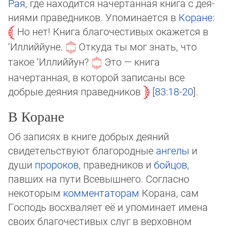
Рая
, где находится начертанная книга с дея­
ни­ями пра­ведников. Упоми­нается в
Коране
:
Но нет! Книга благочестивых окажется в
‘Ил­лиййуне.
Откуда ты мог знать, что
такое ‘Иллиййун?
Это — книга
начертанная, в ко­то­рой записаны все
добрые дея­ния праведников
83:18-20
.
В Коране
Об записях в книге добрых дея­ний
свидетель­ствуют благо­род­ные
ангелы
и
души
про­ро­ков
, праведников и
бойцов
,
павших на пути Всевышнего. Согласно
некоторым
ком­мен­таторам
Корана, сам
Господь восхваляет её и упоминает имена
своих благо­чес­ти­вых слуг в верховном