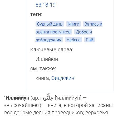
83:18-19
теги:
Судный день
Книги
Запись и
оценка поступков
Добро и
добродеяния
Небеса
Рай
ключевые слова:
Иллийюн
см. также:
книга,
Сиджжин
‘Иллиййу́н
(ар.
عِلِّيُّون
[‘иллиййӯн] —
«высочайшее»‎) — книга, в которой записаны
все доб­рые деяния праведников; верховья