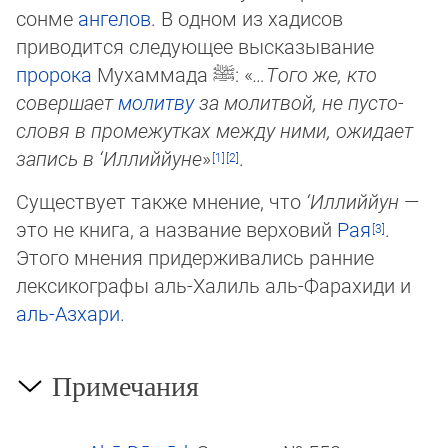
сонме
ангелов
. В одном из хадисов
приводится следую­щее выс­ка­зывание
пророка
Мухаммада
ﷺ
: «
…Того же, кто
совершает
молитву
за мо­лит­вой, не пус­то­
словя в проме­жут­ках между ними, ожидает
запись в ‘Иллиййуне
»
.
Существует также мнение, что
‘Иллиййун
—
это не книга, а на­зва­ние верховий
Рая
.
Это­го мнения придерживались ранние
лексикографы аль-Халиль аль-Фарахиди и
аль-Азхари
.
Примечания