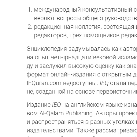
международный консультативный с
ве­ряют вопросы общего руководств
редакционная коллегия, состоящая 
ре­дак­торов, трёх помощников реда
Энциклопедия задумывалась как авто
на опыт четырнадцати вековой исламс
ду и заслужил высокую оцен­ку как з
фор­мат онлайн-издания с от­кры­тым д
IEQuran.com недоступны.
IEQ
стала пер
не, соз­дан­ной на основе первоисточни
Издание
IEQ
на английском языке изна
вом Al-Qalam Publishing. Авторы проек
и распространяться в разных уголках
из­да­тельствами. Также рассма­трива