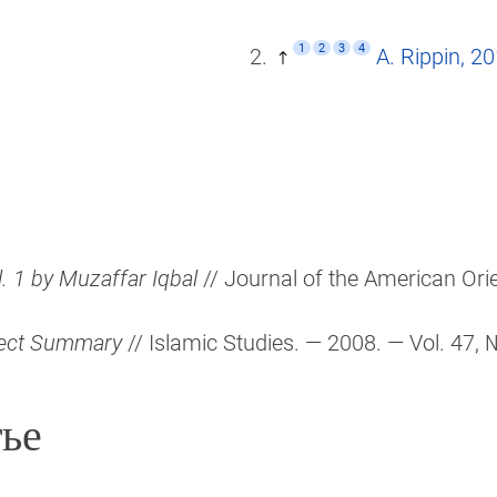
1
2
3
4
A. Rippin, 2
. 1 by Muzaffar Iqbal
// Journal of the American Orie
oject Summary
// Islamic Studies. — 2008. — Vol. 47, 
ье