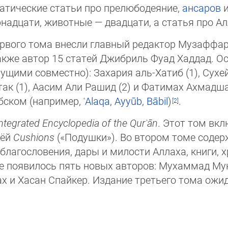
ематические статьи про прелюбодеяние,
ансаров
и
адцати, животные — двадцати, а статья про Алл
ервого тома внесли главный редактор Музаффар
а также автор 15 статей Джибриль Фуад Хаддад. О
ущими совместно): Захария аль-Хатиб (1), Сухей
к (1), Аасим Али Рашид (2) и Фатимах Ахмадшах 
рабском (например,
ʿAlaqa
,
Ayyūb
,
Bābil
)
.
ntegrated Encyclopedia of the Qurʾān
. Этот том вкл
ьёй
Cushions
(«Подушки»). Во втором томе содер
, благословения, дары и милости Аллаха, книги,
 появилось пять новых авторов: Мухаммад Муни
х и Хасан Спайкер. Издание третьего тома ожида