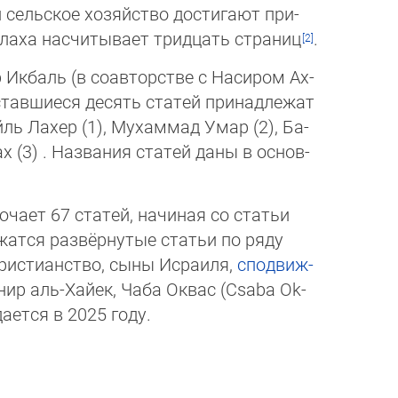
 сель­ское хозяй­ст­во до­сти­гают при­
аха насчитыва­ет трид­цать стра­ниц
.
 Икбаль (в соавторстве с Насиром Ах­
ставшиеся десять статей при­над­ле­жат
ль Лахер (1), Мухаммад Умар (2), Ба­
(3) . Названия статей даны в ос­нов­
ючает 67 статей, начиная со статьи
жатся развёрнутые статьи по ряду
 христианство, сыны Исраиля,
спо­движ­
р аль-Хайек, Чаба Оквас (Csaba Ok­
ется в 2025 го­ду.