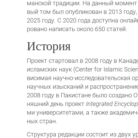
манской традиции. На дан­ный мо­мент
вый том был опу­бли­кован в 2013 году, в
2025 го­ду. С 2020 года доступна онлай
ровано написать около 650 статей.
История
Проект стартовал в 2008 году в Канад
ис­ламских наук (Center for Is­la­mic S
ви­си­мая научно-исследовательская ор
на­учных изысканий и распространени
2008 го­ду в Пакистане было создано 
няш­ний день про­ект
Integrated Encyclop
ми универ­ситетами, а также академич
ных стран.
Структура редакции состоит из двух у