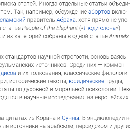
иска статей. Иногда отдельные ста­тьи объ­еди­
 тем. Так, например, обсуждение
абортов
вклю­
сламский
правитель
Абраха
, хотя прямо не упо­
в статье
People of the Elephant
(«
Люди слона
»).
 и их категорий собраны в одной статье
Ani­mals
 стандартов научной стро­гос­ти, основываясь
льманских ис­точ­ни­ков. Среди них — ком­мен­
адисов
и их тол­ко­ва­ния, классические филоло­ги­
и, историчес­кие тек­сты,
юридические
труды,
ктаты по духовной и мо­раль­ной психологии. Не­к
дятся в науч­ные ис­следования на европей­ских
на цитатах из Корана и
Сунны
. В энциклопедии н
ые источники на арабском, персидском и дру­ги