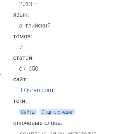
2013—
язык:
английский
томов:
7
статей:
ок. 650
­
сайт:
IEQuran.com
теги:
Сайты
Энциклопедии
ключевые слова:
Комплексная энци­кло­пе­дия