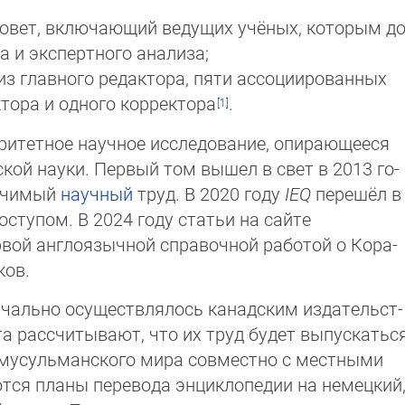
овет, включающий ведущих учёных, которым до
а и экспертного анализа;
из главного редактора, пяти ассоциированных
ктора и одного корректора
.
ритетное научное исследование, опирающееся
кой науки. Первый том вышел в свет в 2013 го­
начимый
научный
труд. В 2020 году
IEQ
перешёл в
оступом. В 2024 году статьи на сайте
вой англоязычной справочной работой о Ко­ра­
ков.
чально осуществлялось канадским изда­тель­ст­
та рассчитывают, что их труд будет выпус­катьс
 мусульманского мира совместно с мест­ны­ми
ются планы перевода энциклопедии на не­мец­кий