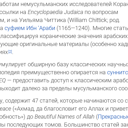
аботам немусульманских исследователей Ко­ра­
 ссылки на
Encyclopaedia Judaica
по во­про­сам
, и на Уильяма Читтика (William Chittick; род.
ха
суфием
Ибн ‘Араби
(1165—1240). Мно­гие стат
ас­сифицируя коранические значения арабских сло
­вую­щие ориги­нальные материалы (особенно хадисы
и­ях
.
мулирует обширную базу классических научных т
клопедия преимущественно опирается на
суннитс
IEQ
— пре­доставить доступ к классическим арабск
ия выходит далеко за пределы мусульманского со
у, содержит 47 статей, которые начинаются со 
peace
(«Ахмад, да благословит его Аллах и приветс
обность») до
Beautiful Names of Allah
(
Прекрасны
лы последующих томов. Большинство статей зани