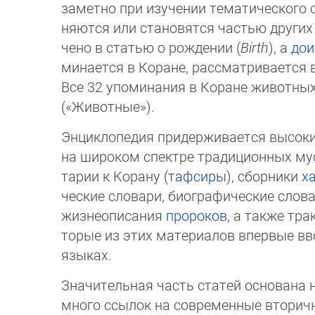
заметно при изучении тематического сп
няются или становятся частью других
че­но в статью о рождении (
Birth
), а
дои
ми­на­ет­ся в Коране, рассматривается 
Все 32 упоминания в Коране животных
(«Животные»).
Энциклопедия придерживается высоких
на широком спектре традиционных мусу
та­рии к Корану (
тафсиры
), сборники
х
чес­кие словари, биографические словар
жизне­опи­сания
пророков
, а также тра
торые из этих материалов впервые вво
язы­ках.
Значительная часть статей основана 
мно­го ссылок на современные вторичн