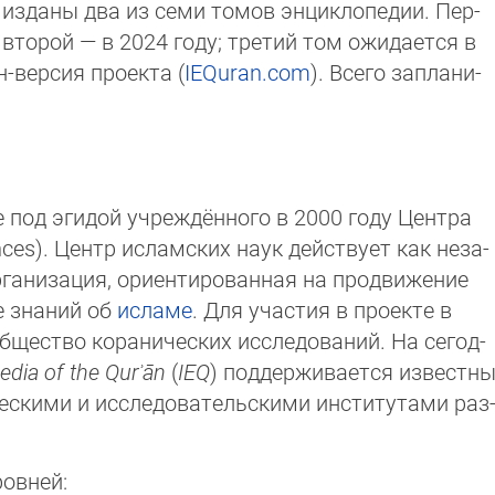
 из­даны два из семи томов энциклопедии. Пер­
торой — в 2024 го­ду; тре­тий том ожи­да­ет­ся в
н-версия проек­та (
IEQuran.com
). Все­го за­пла­ни­
е под эгидой учреждённого в 2000 году Центра
ciences). Центр исламских наук действует как неза­
ганизация, ориентированная на про­дви­же­ние
е знаний об
исламе
. Для участия в проекте в
Общество коранических исследований. На се­год­
edia of the Qurʾān
(
IEQ
) поддерживается из­вест­ны
ескими и исследовательскими институ­та­ми раз
ровней: