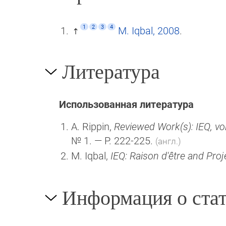
1
2
3
4
M. Iqbal, 2008
.
Литература
Использованная литература
A. Rippin,
Reviewed Work(s): IEQ, vol
№ 1. — P. 222-225.
(англ.)
M. Iqbal,
IEQ: Raison d'être and Pr
Информация о стат