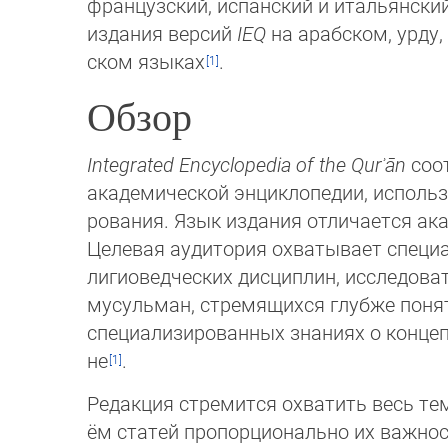
фран­цузский, испанский и итальянски
из­да­ния версий
IEQ
на арабском, урду, 
ском языках
.
Обзор
Integrated Encyclopedia of the Qurʾān
соо
ака­демической энциклопедии, ис­поль
ро­ва­ния. Язык издания отли­ча­ет­ся 
Це­левая аудитория охва­ты­ва­ет специ
лигиовед­ческих дис­цип­лин, исследо­в
му­суль­ман, стремящихся глубже понят
спе­циа­ли­зи­ро­ван­ных знаниях о конц
не
.
Редакция стремится охватить весь те
ём статей пропорционально их важнос