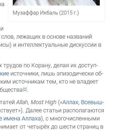
на
Музаффар Икбаль (2015 г.)
ьи
в, ле­жа­щих в ос­но­ве на­зва­ний
) и интел­лек­ту­аль­ные дис­кус­сии в
рудов по Корану, делая их дос­туп­
кие
источники, лишь эпизо­ди­чес­ки об­
им источникам тем, кто не вла­де­ет
общества
.
статей
Allah, Most High
(«
Аллах, Все­выш­
твует»). Далее статьи распо­ла­га­ются
е имена Аллаха
), с много­чис­ленными
мает от четырёх до шес­ти стра­ниц в