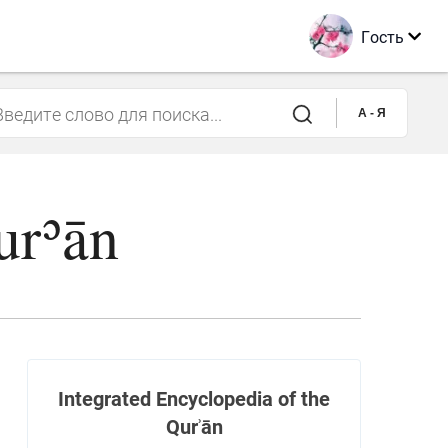
Гость
A - Я
urʾān
Integrated Encyclopedia of the
Qurʾān