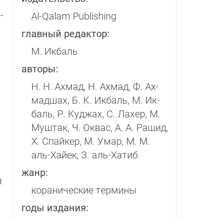
­
Al-Qalam Publishing
главный редактор:
М. Икбаль
авторы:
Н. Н. Ахмад, Н. Ахмад, Ф. Ах­
мадшах, Б. К. Икбаль, М. Ик­
баль, Р. Куджах, С. Лахер, М.
Муш­так, Ч. Оквас, А. А. Ра­шид,
Х. Спай­кер, М. Умар, М. М.
аль-Ха­йек, З. аль-Ха­тиб
жанр:
я
коранические термины
годы издания:
,