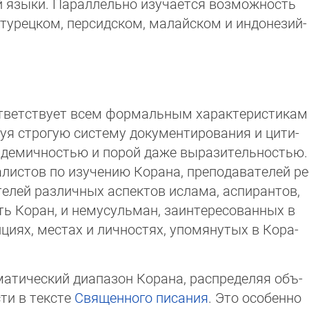
й языки. Параллельно изучается воз­мож­ность
турецком, персидском, ма­лай­ском и индо­не­зий­
тветствует всем формальным характеристикам
­зуя строгую систему документирования и цити­
академичностью и порой даже вырази­тель­нос­тью.
алистов по изучению Корана, препо­дава­те­лей ре
ателей различных аспектов ислама, аспи­ран­тов,
ь Коран, и немусульман, заинтере­со­ван­ных в
епциях, местах и личностях, упомяну­тых в Ко­ра­
матический диапазон Корана, распределяя объ­
ти в тексте
Священного писания
. Это осо­бен­но