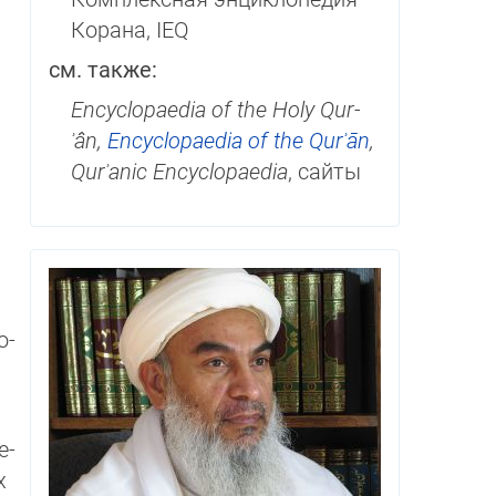
Корана, IEQ
см. также:
Encyclopaedia of the Holy Qur­
ʾân,
Encyclopaedia of the Qurʾān
,
Qurʾanic Encyclopaedia
, сайты
о­
е­
х