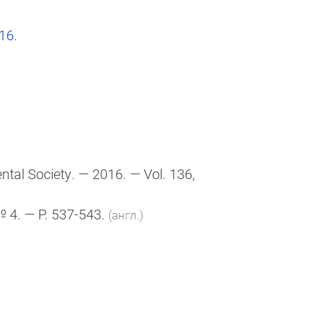
016
.
ntal Society. — 2016. — Vol. 136,
№ 4. — P. 537-543.
(англ.)