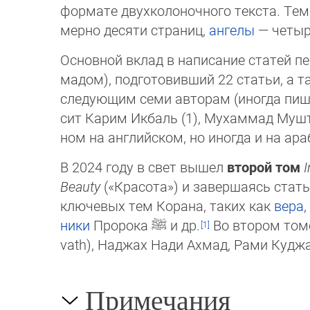
фор­ма­те двух­коло­ночного текста. Т
мер­но де­ся­ти страниц,
ангелы
— четырн
Основной вклад в написание статей п
ма­дом), под­го­то­вивший 22 статьи, 
следующим семи ав­то­рам (иногда пиш
сит Карим Икбаль (1), Мухаммад Мушта
ном на анг­лий­ском, но иногда и на а
В 2024 году в свет вышел
второй том
I
Beau­ty
(«Кра­со­та») и завершаясь стат
клю­че­вых тем Ко­ра­на, таких как
вера
ни­ки
Пророка ﷺ и др.
Во втором томе
vath), Наджах Нади Ах­мад, Рами Куджа
Примечания