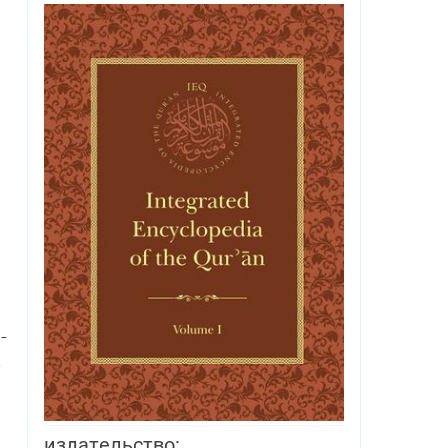
­
­
издательство: