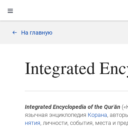
На главную
Integrated Enc
Integrated Encyclopedia of the Qurʾān
(«
языч­ная энциклопедия
Ко­ра­на
, ав­то­
нятия
, личности, события, места и пре