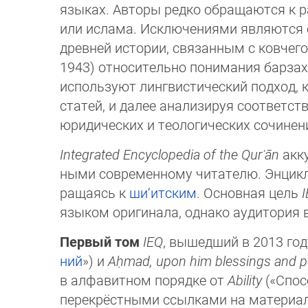
языках. Авторы редко обращаются к р
или ислама. Исключениями являются
древней истории, связанным с ков­че­гом
1943) относительно понимания бар­за­
используют лингвистический под­ход, кл
статей, и далее анализируя со­от­вет­ст
юридических и тео­ло­ги­чес­ких со­чи­не­н
Integrated Encyclopedia of the Qurʾān
акку
ны­ми современному читателю. Эн­ци­
ращаясь к
ши‘итским
. Основная цель
язы­ком ори­гинала, однако ауди­то­р
Первый том
IEQ
, вышедший в 2013 год
ний
») и
Aḥmad, upon him blessings and 
в ал­фавитном порядке от
Ability
(«Спос
пе­ре­крёстными ссылками на материа