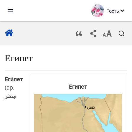
Гость
Египет
Еги́пет
Египет
(ар.
مِصْر