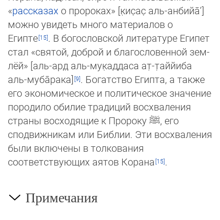
«
рас­ска­зах
о про­ро­ках» [к̣ис̣ас̣ аль-анбийа̄’]
мож­но уви­деть мно­го ма­териалов о
Египте
. В богословской литературе Египет
стал «святой, доб­рой и благословенной зем­
лёй» [аль-ард̣ аль-му­к̣ад­даса ат̣-т̣аййиба
аль-муба̄рака]
. Богатство Египта, а также
его эконо­ми­чес­кое и политическое зна­че­ние
породило оби­лие тра­ди­ций вос­хва­ле­ния
стра­ны восходящие к Пророку
ﷺ
, его
сподвиж­ни­кам или Библии. Эти восхваления
были вклю­че­ны в тол­ко­вания
соответствующих аятов Корана
.
Примечания