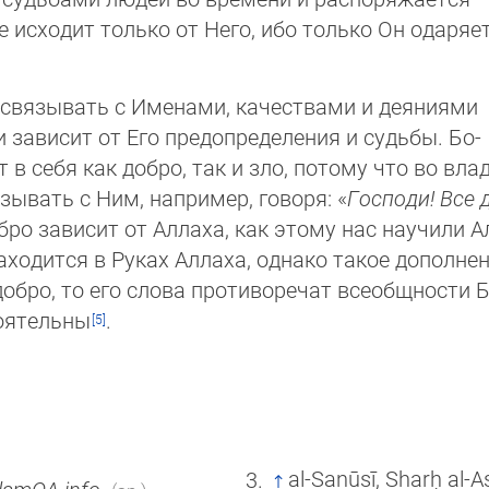
 исходит только от Него, ибо толь­ко Он одаряе
ет связывать с Именами, качествами и деяниями
и зависит от Его предопределения и судьбы. Бо­
в себя как добро, так и зло, потому что во вла
зывать с Ним, например, говоря: «
Господи! Все 
бро зависит от Аллаха, как этому нас научили А
аходится в Руках Аллаха, однако такое дополнен
обро, то его слова противоречат всеобщности Б
оятельны
.
al-Sanūsī, Sharḥ al-