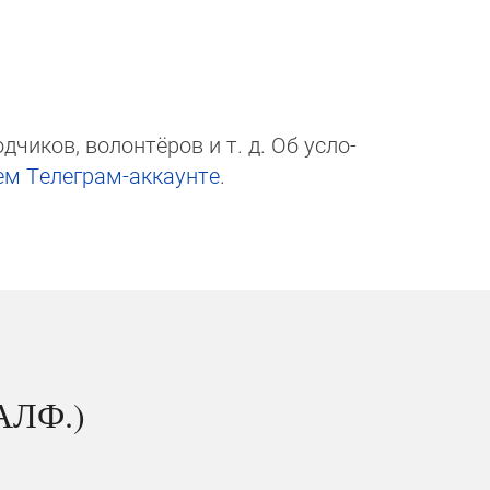
чи­ков, волон­тёров и т. д. Об ус­ло­
ем Те­ле­грам-ак­каунте
.
АЛФ.)