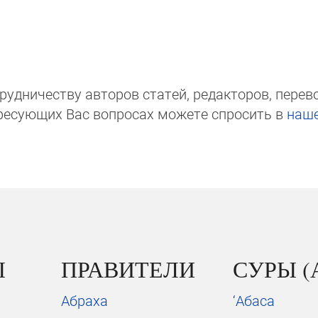
д­ни­чест­ву авторов статей, редакто­ров, пере­вод­
ре­сую­щих Вас вопросах мо­же­те спросить в
на­ш
Ы
ПРАВИТЕЛИ
СУРЫ (
Абраха
‘Абаса