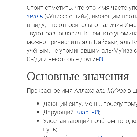
Стоит отметить, что это Имя часто у
зилль
(«Унижающий»), имеющим проти
в виду, что относительно наличия Им
твуют разногласия. К тем, кто упомин
можно причислить аль-Байхаки, аль-Ку
учёным, не упоминавшим аль-Му‘изз с
Са‘ди и некоторые другие
.
Основные значения
Прекрасное имя Аллаха
аль-Му‘изз
в ш
Дающий силу, мощь, победу тому,
Дарующий
власть
;
Удостаивающий почётом того, ко
путь;