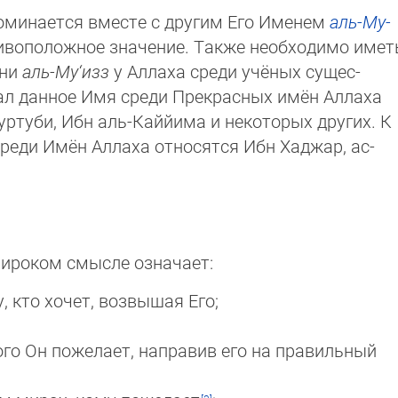
поминается вместе с другим Его Именем
аль-Му­
воположное значение. Также необходимо имет
ени
аль-Му‘изз
у Аллаха среди учёных су­щес­
ал данное Имя среди Прекрасных имён Ал­ла­ха
ртуби, Ибн аль-Каййима и некоторых дру­гих. К
реди Имён Аллаха относятся Ибн Ха­джар, ас-
ироком смысле означает:
 кто хочет, возвышая Его;
го Он пожелает, направив его на правильный