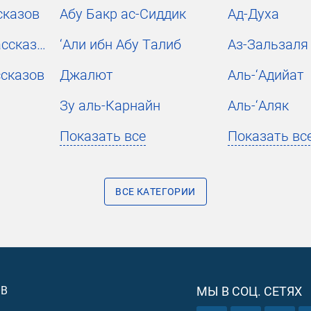
сказов
Абу Бакр ас-Сиддик
Ад-Духа
Историчность рассказов
‘Али ибн Абу Талиб
Аз-Зальзаля
ссказов
Джалют
Аль-‘Адийат
Зу аль-Карнайн
Аль-‘Аляк
Показать все
Показать вс
ВСЕ КАТЕГОРИИ
ОВ
МЫ В СОЦ. СЕТЯХ