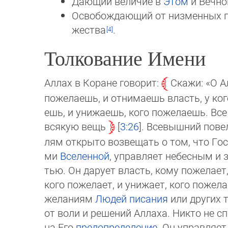
Дающий величие в
Этом
и Вечно
Освобождающий от низменных пот
жес­тва
.
Толкование Имени
Аллах в Коране говорит:
Скажи: «О А
пожелаешь, и отнимаешь власть, у ког
ешь, и унижаешь, кого пожелаешь. Все 
всякую вещь
3:26
. Всевышний пове
лям открыто возвещать о том, что Госп
ми
Вселенной
, управляет небесным и 
тью. Он дарует власть, кому пожелает, и
кого пожелает, и унижает, кого пожелае
желаниям
Людей писания
или других 
от во­ли и решений Аллаха. Никто не сп
на Его
предопределение
. Он управляет