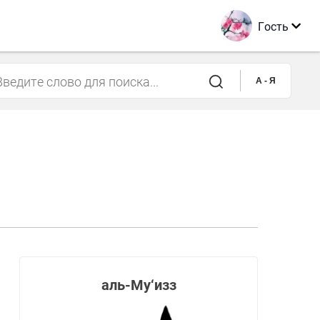
Гость
A - Я
аль-Му‘изз