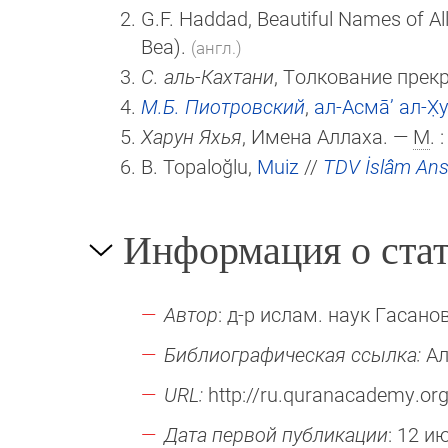
G.F. Haddad, Beautiful Names of Al
Bea).
(англ.)
С. аль-Кахтани
, Толкование прекр
М.Б. Пиотровский
,
ал-Асма̄’ ал-Х̣у
Харун Яхья
, Имена Аллаха. —
М
.
B. Topaloğlu,
Muiz
//
TDV İslâm Ansi
Информация о стат
Автор
: д-р ислам. наук Гасанов
Библиографическая ссылка:
Ал
URL:
http://ru.quranacademy.org/
Дата первой публикации
: 12 и