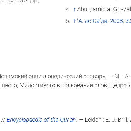
slamQA.info
.
(ар.)
Abū Ḥāmid al-G̲h̲azāl
‘А. ас-Са‘ди, 2008
,
3:
Исламский энциклопедический словарь. —
М
. : 
шного, Милостивого в толковании слов Щедрого : 
//
Encyclopaedia of the Qurʾān
. — Leiden :
E. J. Brill
,