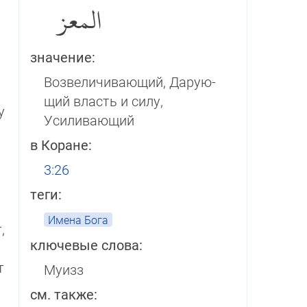
المعز
значение:
Возвеличивающий, Да­рую­
щий власть и силу,
у
Усиливающий
в Коране:
3:26
теги:
Имена Бога
,
ключевые слова:
т
Муизз
см. также: