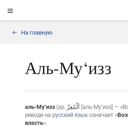
На главную
Аль-Му‘изз
аль-Му‘изз
(ар.
اَلْمُعِزّ
[аль-Му‘изз] — «
реводе на
русский язык
означает «
Воз
власть
».