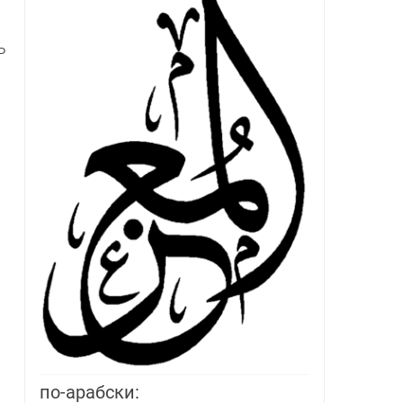
ь
по-арабски: