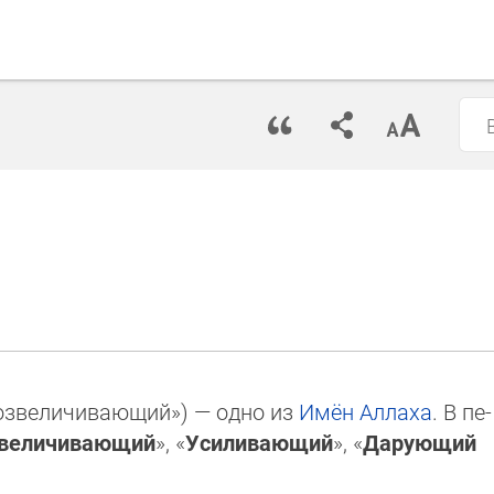
Возвеличивающий»‎) — одно из
Имён
Аллаха
. В пе­
величивающий
», «
Усиливающий
», «
Да­рую­щий