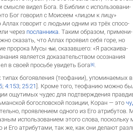
 смысле видел Бога. В Библии с исполь­зо­ва­ни­
 что Бог говорил с Моисеем «лицом к лицу»
 Аллах говорит с людьми одним из трёх спо­со­
 или через
посланника
. Таким образом, при­ме­ни­
ж­но ска­зать, что Аллах проявил себя горе, но
ние пророка Мусы
, сказавшего: «Я рас­каи­ва­
з­на­ния является доказательством осознания
мел в своей просьбе увидеть Бога
.
 типах богоявления (теофании), упоминаемых в 
5
;
4:153
;
25:21
]. Кроме того, теофанию можно бы
ации ощутимых чудес для подтверждения правди
ьманской богословской позиции, Коран — это
чу
тельно, проявлением одного из Его атрибутов. М
зным использованием этого слова, поскольку мус
 Его атрибутами, так же, как они делают различ