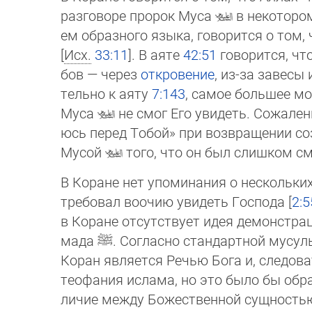
разговоре пророк Муса
в некотором
ем образного языка, говорится о том,
[
Исх.
33:11
]. В аяте
42:51
говорится, что
бов — через
откровение
, из-за завесы
тель­но к аяту
7:143
, самое боль­шее мо
Му­са
не смог Его увидеть. Сожале
юсь перед Тобой» при возвращении со
Мусой
того, что он был слиш­ком с
В Коране нет упоминания о нескольких
тре­бовал воочию увидеть Господа [
2:5
в Ко­ране отсутствует идея демонстр
мада
ﷺ
. Согласно стандартной мусул
Коран является Речью Бога и, следова
теофания ислама, но это было бы обра
личие между Божественной сущностью и