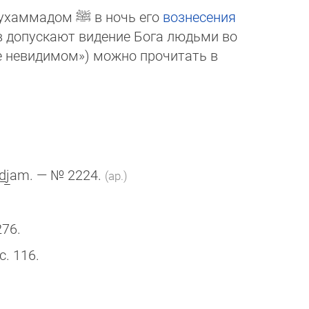
 Мухаммадом
ﷺ
в ночь его
воз­не­се­ния
в допускают видение Бога людь­ми во
невидимом») можно про­чи­тать в
ʿd̲j̲am. — № 2224.
(ар.)
276.
 с. 116.