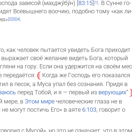
спода за­ве­сой (
мах̣джӯбӯн
) [
83:15
]
. В Сунне го­
дят Все­выш­не­го воочию, подобно тому «как ли
ия»
.
, как человек пытается увидеть Бога при­хо­дит
выражает своё желание видеть Бога, кото­рый
гляни на гору. Если она удержится на своём мес
те передаётся:
Когда же Господь его по­ка­зал­ся
тил в песок, а Муса упал без созна­ния. При­дя в
ваюсь
перед Тобой, и я — первый из
ве­рую­щих
“
й мере, в
Этом мире
человеческие гла­за не в
 не могут постичь Его» в аяте
6:103
, го­во­рит о
говорил с Мусой», но это не означает, что в это