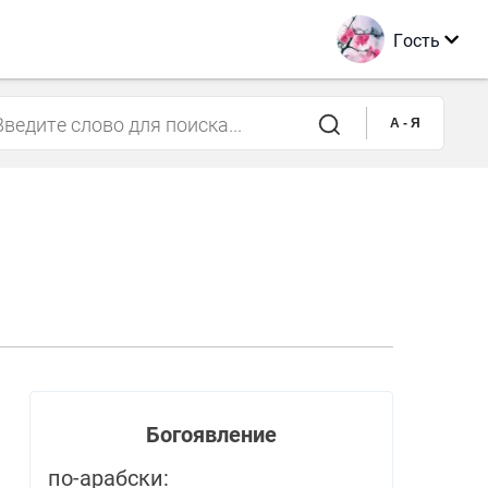
Гость
A - Я
Богоявление
по-арабски: