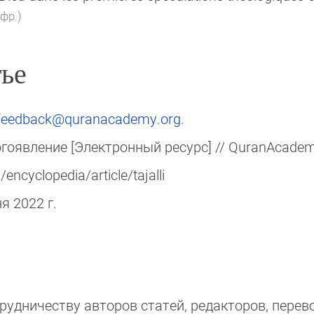
(фр.)
ье
feedback@quranacademy.org
.
гоявление [Электронный ресурс] // QuranAcademy
ncyclopedia/article/tajalli
ня 2022 г.
д­ни­чест­ву авторов статей, редакто­ров, пере­вод­