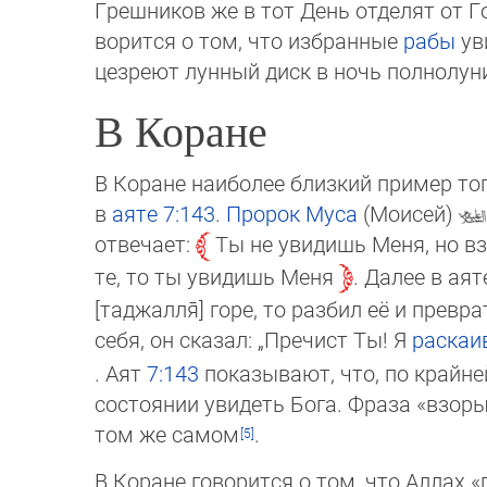
Греш­ни­ков же в тот День от­де­лят от Го
во­рит­ся о том, что избранные
рабы
уви
цезреют лун­ный диск в ночь полно­лу­н
В Коране
В Коране наиболее близкий пример того
в
аяте
7:143
.
Пророк
Муса
(Моисей)
от­ве­чает:
Ты не увидишь Меня, но вз
те, то ты увидишь Меня
. Далее в ая
[таджалля̄] горе, то разбил её и превра
себя, он сказал: „Пречист Ты! Я
раскаи
. Аят
7:143
показывают, что, по крайне
состоянии увидеть Бога. Фраза «взоры
том же самом
.
В Коране говорится о том, что Аллах «