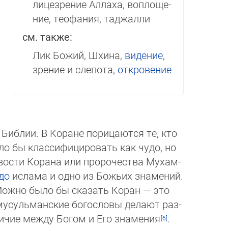
лицезрение Аллаха, вопло­ще­
ние, теофания, таджалли
см. также:
Лик Божий, Шхина,
видение
,
зрение и слепота,
откровение
Библии. В Коране порицаются те, кто
ло бы классифицировать как чудо, но
вости Корана или пророчества Му­хам­
до
ислама и одно из Бо­жьих зна­ме­ний.
ожно было бы ска­зать Ко­ран — это
уль­ман­ские богосло­вы де­ла­ют раз­
ие меж­ду Бо­гом и Его зна­ме­ния
.