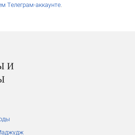
ем Те­ле­грам-ак­каунте
.
Ы И
Ы
роды
Маджудж