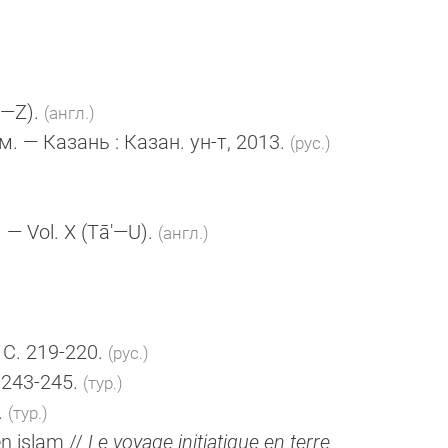
i—Z)
.
(англ.)
 — Казань : Казан. ун-т, 2013.
(рус.)
. — Vol. X (Tā'—U).
(англ.)
 С. 219-220.
(рус.)
. 243-245.
(тур.)
.
(тур.)
en islam //
Le voyage initiatique en terre