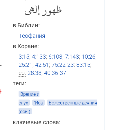
ظهور إلهي
­
в Библии:
Теофания
в Коране:
3:15
;
4:133
;
6:103
;
7:143
;
10:26
;
25:21
;
42:51
;
75:22-23
;
83:15
;
­
ср.
28:38
;
40:36-37
теги:
Зрение и
слух
‘Иса
Божественные деяния
(осн.)
ключевые слова:
м