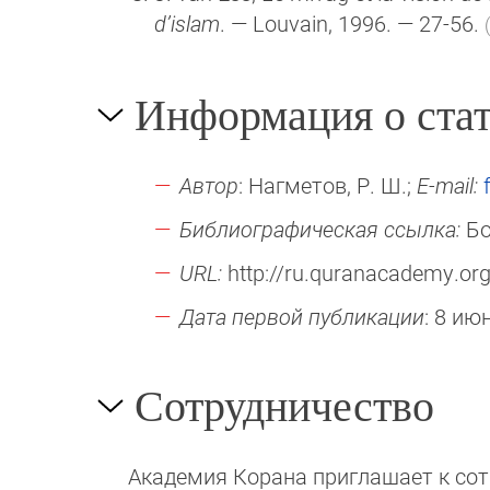
d’islam
. — Louvain, 1996. — 27-56.
Информация о стат
Автор
: Нагметов, Р. Ш.;
E-mail:
Библиографическая ссылка:
Бо
URL:
http://ru.quranacademy.org/e
Дата первой публикации
: 8 ию
Сотрудничество
Академия Корана при­гла­ша­ет к сотру