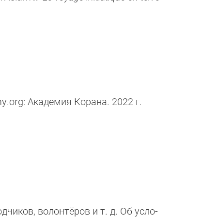
.org: Академия Корана. 2022 г.
чи­ков, волон­тёров и т. д. Об ус­ло­