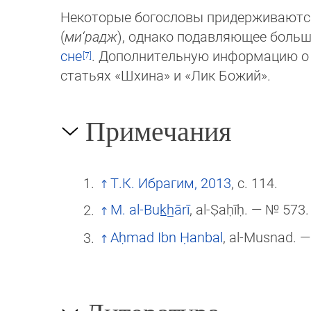
Некоторые богословы придерживаютс
(
ми‘радж
), однако подавляющее больш
сне
. Дополнительную информацию о 
статьях «Шхина» и «Лик Божий».
Примечания
Т.К. Ибрагим, 2013
, с. 114.
M. al-Buk̲h̲ārī
, al-Ṣaḥīḥ. — № 573.
Aḥmad Ibn Ḥanbal
, al-Musnad. 