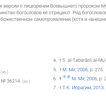
я версии о лицезрении Всевышнего пророком
инство богословов её отрицают. Ряд богослово
божественном самопроявлении (хотя и «внешне 
S. al-Ṭabarānī, al-Mu
M. Mir, 2006
, p. 275.
(ар.)
1
2
M. Mir, 2006
, p. 
— № 36214.
(ар.)
Т.К. Ибрагим, 2013
,