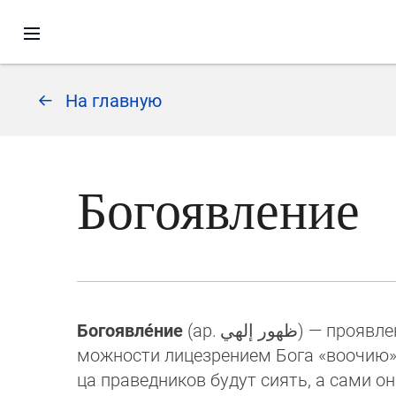
На главную
Богоявление
Богоявле́ние
(ар.
ظهور إلهي
‎) — проявл
мож­нос­ти ли­це­зре­ни­ем Бога «воочи
ца пра­вед­ни­ков будут сиять, а сами он