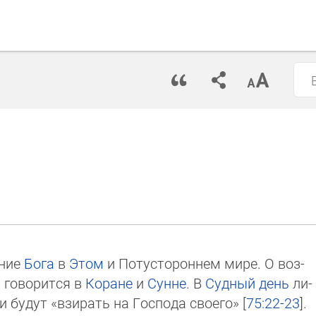
ение
Бога
в
Этом
и Потустороннем мире. О воз­
ю» говорится в
Коране
и
Сунне
. В
Судный день
ли­
и бу­дут «взи­рать на Господа своего» [
75:22-23
].