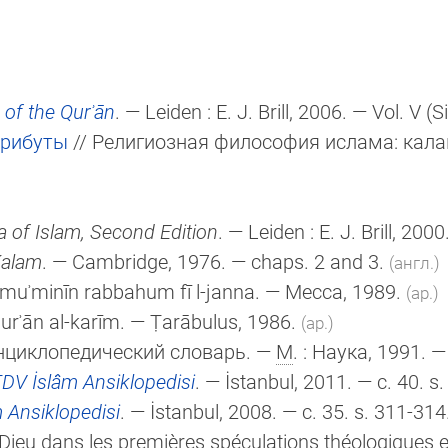
 of the Qurʾān
. — Leiden :
E. J. Brill
, 2006. — Vol. V
(S
трибуты
// Религиозная философия ислама: калам.
 of Islam, Second Edition
. — Leiden :
E. J. Brill
, 2000
Kalam
. — Cambridge, 1976. — chaps. 2 and 3.
(англ.)
 al-muʾminīn rabbahum fī l-janna. — Mecca, 1989.
(ар.)
Qurʾān al-karīm. — Ṭarābulus, 1986.
(ар.)
энциклопедический словарь. —
М
. : Наука, 1991. —
DV İslâm Ansiklopedisi
. — İstanbul, 2011. — c. 40. s
 Ansiklopedisi
. — İstanbul, 2008. — c. 35. s. 311-314
e Dieu dans les premières spéculations théologiques 