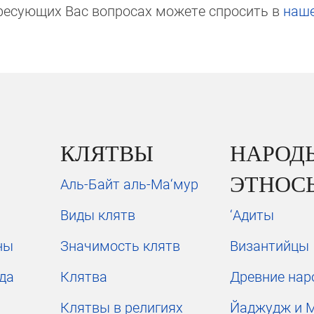
ре­сую­щих Вас вопросах мо­же­те спросить в
на­ш
КЛЯТВЫ
НАРОД
ЭТНОС
Аль-Байт аль-Ма‘мур
Виды клятв
‘Адиты
ны
Значимость клятв
Византийцы
да
Клятва
Древние на
Клятвы в религиях
Йаджудж и 