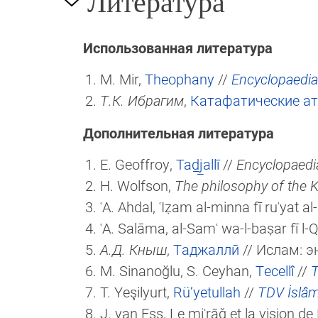
Литература
Использованная литература
M. Mir,
Theophany
//
Encyclopaedia
Т.К. Ибрагим
,
Катафатические а
Дополнительная литература
E. Geoffroy,
Tad̲j̲allī
//
Encyclopaedia
H. Wolfson,
The philosophy of the 
ʿA. Ahdal, ʿIẓam al-minna fī ruʾyat
ʿA. Salāma, al-Samʿ wa-l-baṣar fī l-
А.Д. Кныш
,
Таджаллӣ
// Ислам: 
M. Sinanoğlu, ‪S. Ceyhan,
Tecellî
//
T
T. Yeşilyurt,
Rü’yetullah
//
TDV İslâm
J. van Ess, Le miʿrāǧ et la vision d