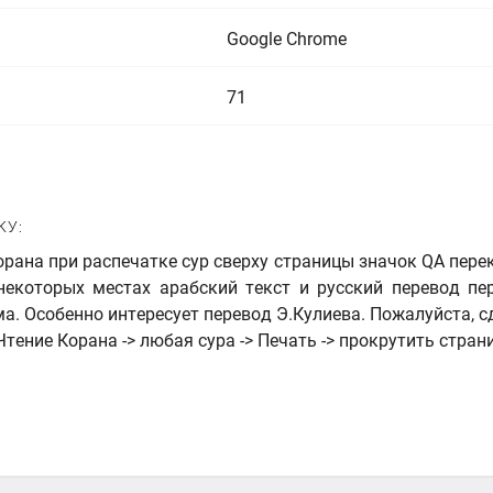
Google Chrome
71
КУ:
рана при распечатке сур сверху страницы значок QA перек
некоторых местах арабский текст и русский перевод пе
ма. Особенно интересует перевод Э.Кулиева. Пожалуйста, с
тение Корана -> любая сура -> Печать -> прокрутить стран