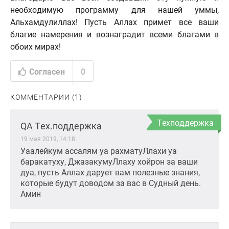
необходимую программу для нашей уммы,
Альхамдулиллах! Пусть Аллах примет все ваши
благие намерения и вознаградит всеми благами в
обоих мирах!
Согласен
0
КОММЕНТАРИИ (1)
Техподдержка
QA Тех.поддержка
19 мая 2019, 14:18
Уаалейкум ассалям уа рахматуЛлахи уа
баракатуху, ДжазакумуЛлаху хойрон за ваши
дуа, пусть Аллах дарует вам полезные знания,
которые будут доводом за вас в Судный день.
Амин