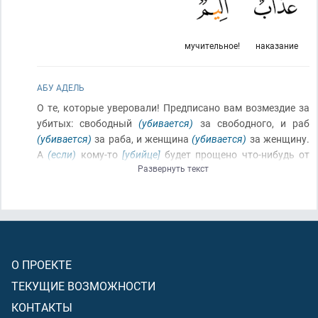
мучительное!
наказание
АБУ АДЕЛЬ
О те, которые уверовали! Предписано вам возмездие за
убитых: свободный
(убивается)
за свободного, и раб
(убивается)
за раба, и женщина
(убивается)
за женщину.
А
(если)
кому-то
[убийце]
будет прощено что-нибудь от
Развернуть текст
его брата
[от убитого или его близкого]
, то
(возмездие
убийством отменяется)
, согласно известному
[по
шариату]
[убийца должен заплатить определённый по
шариату выкуп]
и выплата ему
[простившему]
(должна
быть произведена)
лучшим образом
[без задержки и
убавления]
. Это
[выкуп и дозволенность прощения]
–
О ПРОЕКТЕ
облегчение от Господа вашего и милость
(и убийце, и
родственникам убитого)
; а кто преступит после этого
ТЕКУЩИЕ ВОЗМОЖНОСТИ
[если после прощения или получения выкупа убьёт
КОНТАКТЫ
убийцу, или же если убийца не выплатит выкуп]
, то для