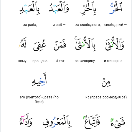
за раба,
и раб —
за свободного,
свободный —
кому
прощено
И тот
за женщину.
и женщина —
его (убитого) брата (по
из (права возмездия за)
Вере)