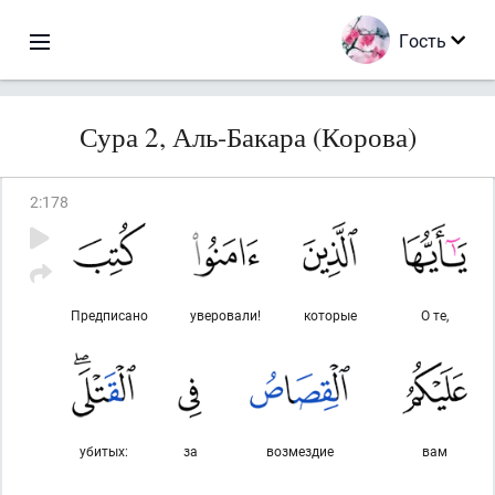
Гость
Сура 2, Аль-Бакара (Корова)
2
:
178
Предписано
уверовали!
которые
О те,
убитых:
за
возмездие
вам