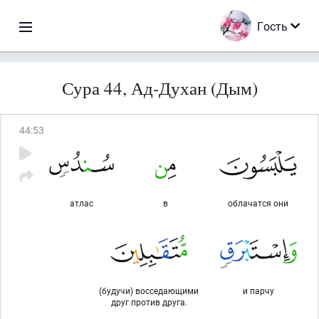
Гость
Сура 44, Ад-Духан (Дым)
44
:
53
атлас
в
облачатся они
(будучи) восседающими
и парчу
друг против друга.