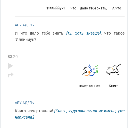
'Иллиййун?
что
дало тебе знать,
А что
АБУ АДЕЛЬ
И что дало тебе знать
[ты хоть знаешь]
, что такое
‘Иллиййун?
83
:
20
начертанная.
Книга
АБУ АДЕЛЬ
Книга начертанная!
[Книга, куда заносятся их имена, уже
написана.]