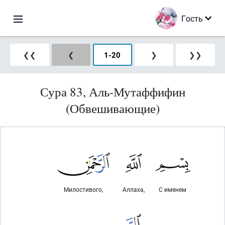
Гость
❮❮
❮
1
-
20
❯
❯❯
Сура 83, Аль-Мутаффифин
(Обвешивающие)
Милостивого,
Аллаха,
С именем