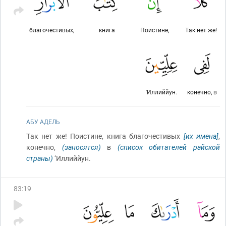
благочестивых,
книга
Поистине,
Так нет же!
'Иллиййун.
конечно, в
АБУ АДЕЛЬ
Так нет же! Поистине, книга благочестивых
[их имена]
,
конечно,
(заносятся)
в
(список обитателей райской
страны)
‘Иллиййун.
83
:
19