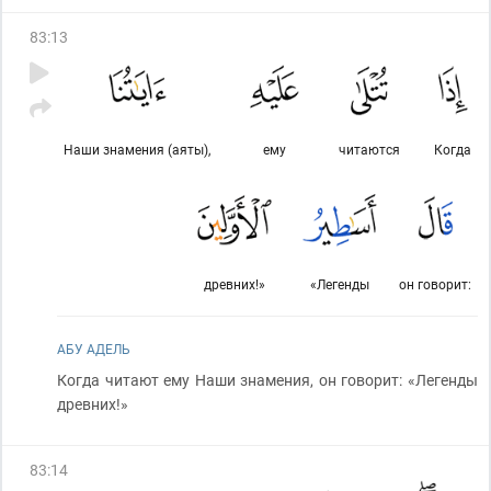
83
:
13
Наши знамения (аяты),
ему
читаются
Когда
древних!»
«Легенды
он говорит:
АБУ АДЕЛЬ
Когда читают ему Наши знамения, он говорит: «Легенды
древних!»
83
:
14