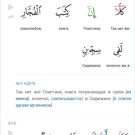
грехолюбов,
книга
Поистине,
Так нет же!
Сиджжине.
конечно же, в
АБУ АДЕЛЬ
Так нет же! Поистине, книга погрязающих в грехи
[их
имена]
, конечно,
(записываются)
в Сиджжине
[в списке
адских мучеников]
.
83
:
8