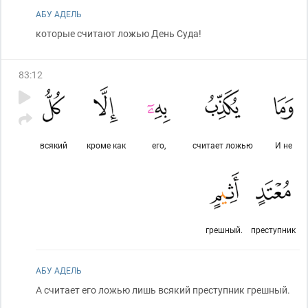
АБУ АДЕЛЬ
которые считают ложью День Суда!
83
:
12
всякий
кроме как
его,
считает ложью
И не
грешный.
преступник
АБУ АДЕЛЬ
А считает его ложью лишь всякий преступник грешный.