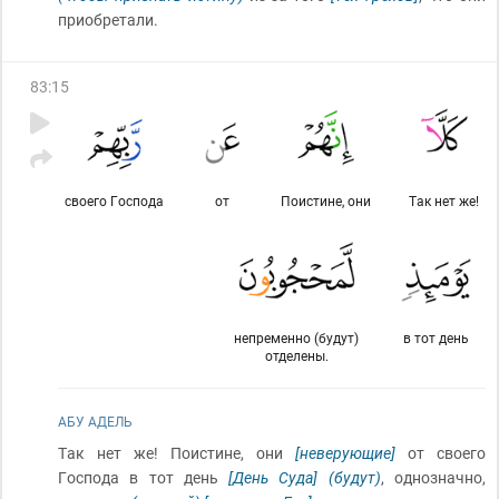
приобретали.
83
:
15
своего Господа
от
Поистине, они
Так нет же!
непременно (будут)
в тот день
отделены.
АБУ АДЕЛЬ
Так нет же! Поистине, они
[неверующие]
от своего
Господа в тот день
[День Суда]
(будут)
, однозначно,