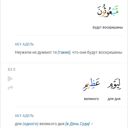
будут воскрешены
АБУ АДЕЛЬ
Неужели не думают те
[такие]
, что они будут воскрешены
83
:
5
великого
для дня
АБУ АДЕЛЬ
для
(одного)
великого дня
[в День Суда]
–