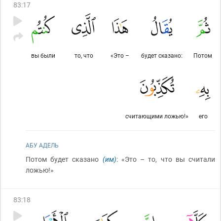
83
:
17
вы были
то, что
«Это –
будет сказано:
Потом
считающими ложью!»
его
АБУ АДЕЛЬ
Потом будет сказано
(им)
: «Это – то, что вы считали
ложью!»
83
:
18