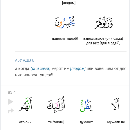
[людям]
наносят ущерб!
взвешивают (они сами)
для них [для людей],
АБУ АДЕЛЬ
а когда
(они сами)
мерят им
[людям]
или взвешивают для
них, наносят ущерб!
83
:
4
что они
те [такие],
думают
Неужели не