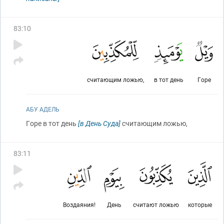
83
:
10
считающим ложью,
в тот день
Горе
АБУ АДЕЛЬ
Горе в тот день
[в День Суда]
считающим ложью,
83
:
11
Воздаяния!
День
считают ложью
которые