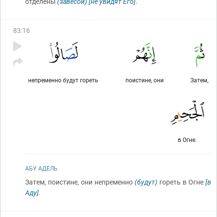
отделены
(завесой)
[не увидят Его]
.
83
:
16
непременно будут гореть
поистине, они
Затем,
в Огне.
АБУ АДЕЛЬ
Затем, поистине, они непременно
(будут)
гореть в Огне
[в
Аду]
.