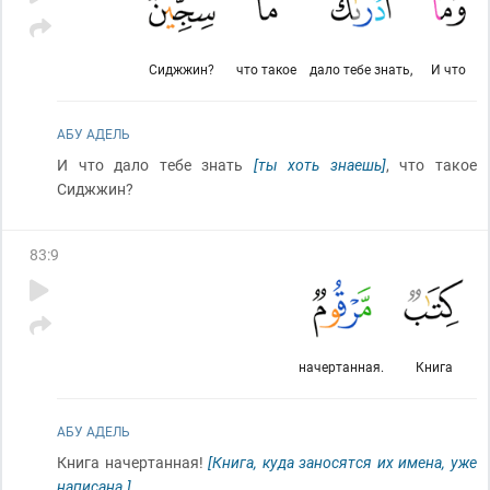
Сиджжин?
что такое
дало тебе знать,
И что
АБУ АДЕЛЬ
И что дало тебе знать
[ты хоть знаешь]
, что такое
Сиджжин?
83
:
9
начертанная.
Книга
АБУ АДЕЛЬ
Книга начертанная!
[Книга, куда заносятся их имена, уже
написана.]