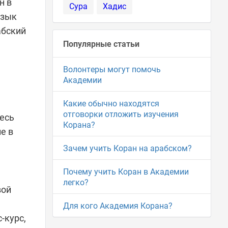
н в
Сура
Хадис
язык
абский
Популярные статьи
Волонтеры могут помочь
Академии
Какие обычно находятся
отговорки отложить изучения
есь
Корана?
е в
Зачем учить Коран на арабском?
Почему учить Коран в Академии
легко?
вой
Для кого Академия Корана?
-курс,