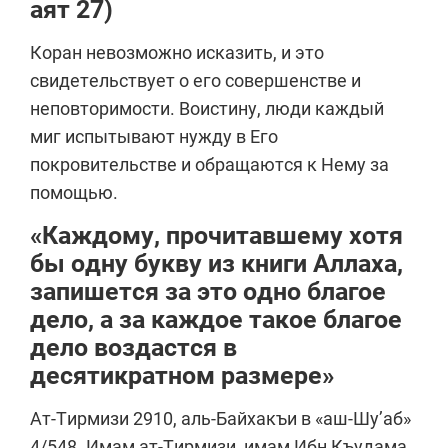
аят 27)
Коран невозможно исказить, и это
свидетельствует о его совершенстве и
неповторимости. Воистину, люди каждый
миг испытывают нужду в Его
покровительстве и обращаются к Нему за
помощью.
«Каждому, прочитавшему хотя
бы одну букву из книги Аллаха,
запишется за это одно благое
дело, а за каждое такое благое
дело воздастся в
десятикратном размере»
Ат-Тирмизи 2910, аль-Байхакъи в «аш-Шу’аб»
4/548. Имам ат-Тирмизи, имам Ибн Къудама,