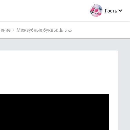
Гость
ление
Межзубные буквы: ث ذ ظ