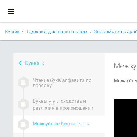
Курсы
Таджвид для начинающих
Знакомство с ара
Буква
Межзу
Чтение букв алфавита по
порядку
Буквы
: сходства и
различия в произношении
Межзубные буквы: