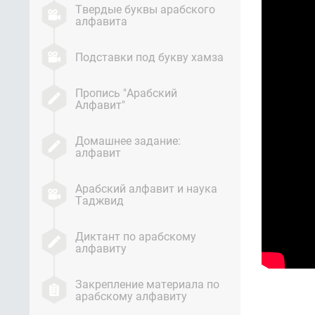
Твердые буквы арабского
алфавита
Подставки под букву хамза
Пропись "Арабский
Алфавит"
Домашнее задание:
алфавит
Арабский алфавит и наука
Таджвид
Диктант по арабскому
алфавиту
Закрепление материала по
арабскому алфавиту