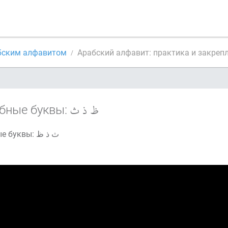
бским алфавитом
Арабский алфавит: практика и закреп
бные буквы:
Межзубные буквы: ث ذ ظ