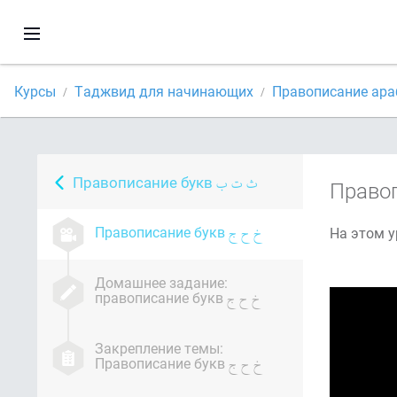
Курсы
Таджвид для начинающих
Правописание араб
Правописание букв
Право
Правописание букв
Домашнее задание:
правописание букв
Закрепление темы:
Правописание букв