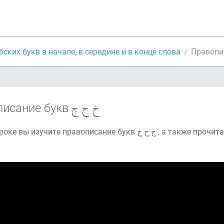
ских букв в начале, в середине и в конце слова
писание букв
На этом уроке вы изучите правописание букв