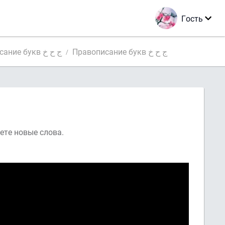
Гость
Правописание букв ج ح خ
Правописание букв ج ح خ
 ج ح خ , а также прочитаете новые слова.