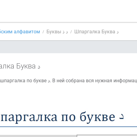
бским алфавитом
Буквы د ذ
Шпаргалка Буква د
алка Буква
Это ваша шпаргалка по букве د. В ней собрана вся нужная