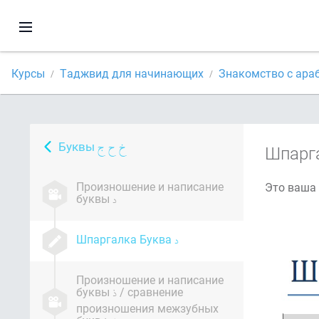
Курсы
Таджвид для начинающих
Знакомство с ара
Буквы
Шпарг
Произношение и написание
буквы
Шпаргалка Буква
Произношение и написание
буквы
/ сравнение
произношения межзубных