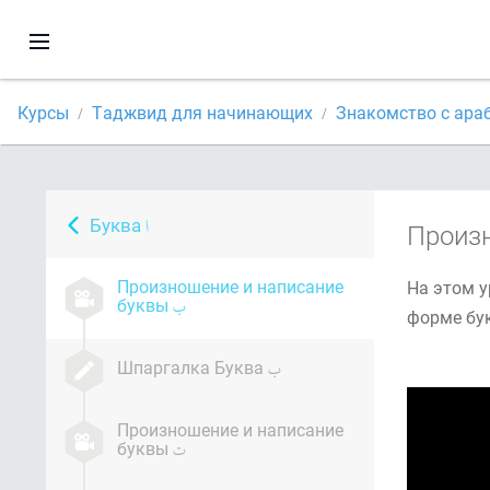
Курсы
Таджвид для начинающих
Знакомство с ара
Буква
Произ
Произношение и написание
На этом ур
буквы
Шпаргалка Буква
Произношение и написание
буквы