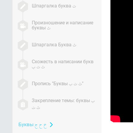
Шпаргалка буква
Произношение и написание
буквы
Шпаргалка Буква
Схожесть в написании букв
Пропись "Буквы
"
Закрепление темы: буквы
Буквы