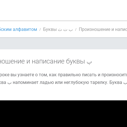
бским алфавитом
Буквы ب ت ث
ношение и написание буквы
оке вы узнаете о том, как правильно писать и произносить втору