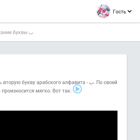
Гость
Произношение и написание буквы ب
ю букву арабского алфавита - ب. По своей
форме буква ب напоминает ладью или неглубокую тарелку. Буква ب произносится мягко. Вот так: