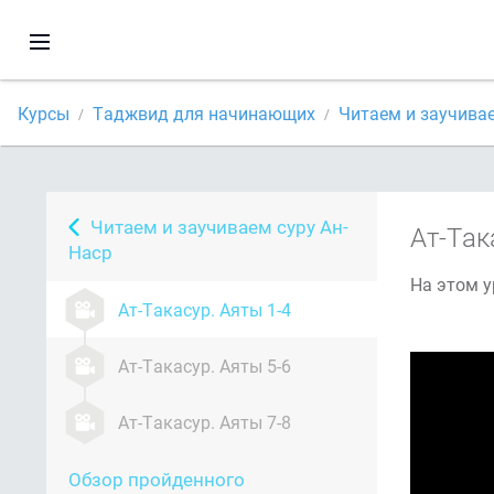
Курсы
Таджвид для начинающих
Читаем и заучива
Читаем и заучиваем суру Ан-
Ат-Так
Наср
На этом у
Ат-Такасур. Аяты 1-4
Ат-Такасур. Аяты 5-6
Ат-Такасур. Аяты 7-8
Обзор пройденного