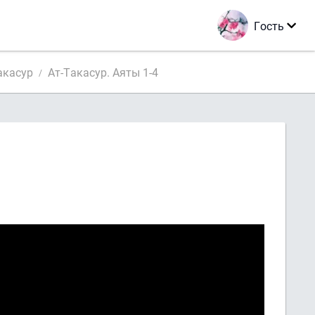
Гость
акасур
Ат-Такасур. Аяты 1-4