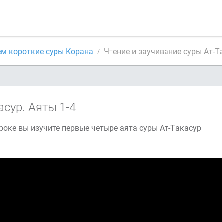
ем короткие суры Корана
Чтение и заучивание суры Ат-Т
асур. Аяты 1-4
роке вы изучите первые четыре аята суры Ат-Такасур