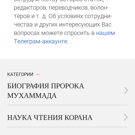
редакто­ров, пере­вод­чи­ков, волон­
тёров и т. д. Об ус­ло­виях сотрудни­
чест­ва и других интере­сую­щих Вас
вопросах мо­же­те спросить в
на­шем
Те­ле­грам-ак­каунте
.
КАТЕГОРИИ
БИОГРАФИЯ ПРОРОКА
МУХАММАДА
НАУКА ЧТЕНИЯ КОРАНА