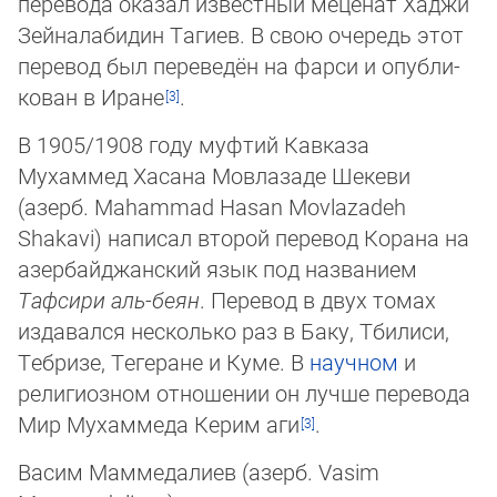
пере­вода оказал извест­ный меценат Хаджи
Зей­нал­аби­дин Тагиев. В свою оче­редь этот
перевод был пере­ведён на фарси и опубли­
кован в Иране
.
В 1905/1908 году муфтий Кавказа
Мухаммед Хасана Мовлазаде Ше­кеви
(азерб. Mahammad Hasan Movlazadeh
Shakavi) на­пи­сал вто­рой перевод Корана на
азер­бай­джан­ский язык под назва­нием
Тафсири аль-беян
. Перевод в двух томах
изда­вал­ся несколько раз в Баку, Тбилиси,
Тебризе, Тегеране и Куме. В
научном
и
религи­озном отно­шении он лучше перевода
Мир Му­хам­меда Керим аги
.
Васим Маммедалиев (азерб. Vasim