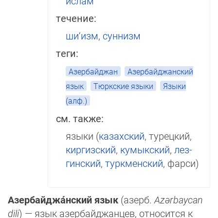
ислам
течение:
ши‘изм
,
суннизм
теги:
Азербайджан
Азербайджанский
язык
Тюркские языки
Языки
(алф.)
см. также:
языки (
казахский
, ту­рец­кий,
кир­гиз­ский
,
ку­мыкский
,
лез­
гинский
,
туркменский
, фарси)
Азербайджа́нский язык
(азерб.
Azərbaycan
dili
) — язык азер­бай­джан­цев, относится к