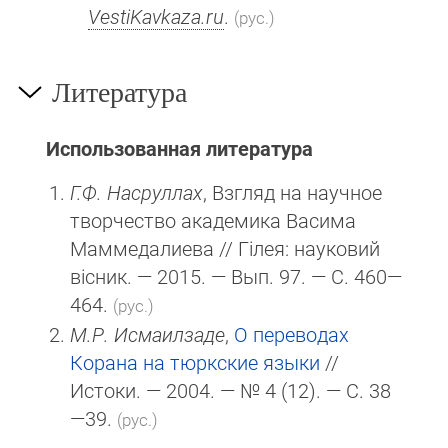
VestiKavkaza.ru
.
(рус.)
Литература
Использованная литература
Г.Ф. Насруллах
, Взгляд на научное
творчество академика Васима
Маммедалиева // Гілея: науковий
вісник. — 2015. — Вып. 97. — С. 460—
464.
(рус.)
М.Р. Исмаилзаде
,
О переводах
Корана на тюркские языки
//
Истоки. — 2004. — № 4 (12). — С. 38
—39.
(рус.)