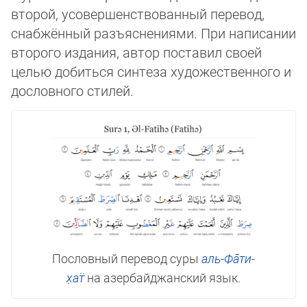
второй, усо­вер­шенст­во­ван­ный перевод,
снабжён­ный разъяснениями. При на­пи­са­нии
второго издания, автор поставил своей
целью добиться синтеза худо­жествен­ного и
дослов­ного стилей.
Пословный перевод суры
аль-Фа̄­ти­
х̣ат̈
на азербайджанский язык.