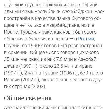
огузской группе тюркских язы­ков. Офи­ци­
альный язык Рес­пуб­ли­ки Азербайджан. Рас­
про­стра­нён в ка­че­ст­ве язы­ка бы­то­во­го об­
ще­ния не только в Азер­бай­джа­не, но и в
Ира­­не, Тур­ции, Ира­ке, как язык бы­то­вого
общения, обу­че­ния и прессы — в
России
,
Гру­зии; до 1990-х годов был рас­пространён
в Армении. Общее чис­ло говорящих око­ло
35 млн человек, из них 7,5 млн в Азер­бай­
джане (1999 г.), около 23,5 млн в Ира­не
(1997 г.), 2 млн в Турции (1996 г.), 670 тыс. в
России (2002 г.), около 1 млн человек в дру­
гих стра­нах (2002).
Общие сведения
Азербайджанский язык при­над­ле­жит к юго-