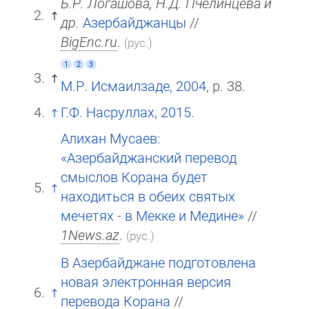
Б.Р. Логашова, Н.Д. Пчелинцева и
др.
Азербайджанцы
//
BigEnc.ru
.
(рус.)
1
2
3
М.Р. Исмаилзаде, 2004
, p. 38.
Г.Ф. Насруллах, 2015
.
Алихан Мусаев:
«Азербайджанский перевод
смыслов Корана будет
находиться в обеих святых
мечетях - в Мекке и Медине»
//
1News.az
.
(рус.)
В Азербайджане подготовлена
новая электронная версия
перевода Корана
//