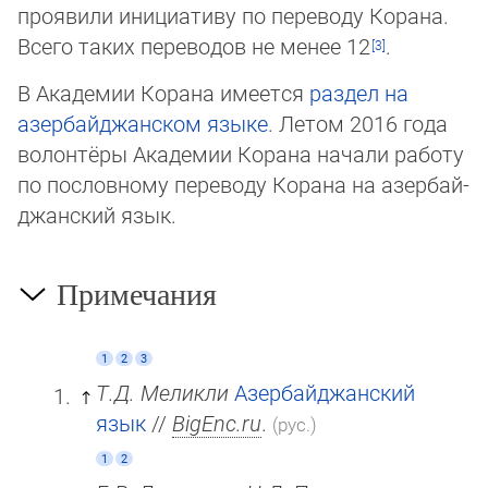
прояви­ли ини­циа­тиву по переводу Корана.
Всего таких переводов не менее 12
.
В Академии Корана имеется
раз­дел на
азербайджанском язы­ке
. Летом 2016 года
во­лон­тё­ры Ака­демии Корана начали ра­бо­ту
по пословному переводу Ко­ра­на на азер­бай­
джан­ский язык.
Примечания
1
2
3
Т.Д. Меликли
Азербайджанский
язык
//
BigEnc.ru
.
(рус.)
1
2