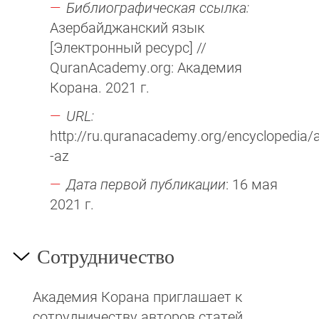
Библиографическая ссылка:
Азербайджанский язык
[Электронный ресурс] //
QuranAcademy.org: Академия
Корана. 2021 г.
URL:
http://ru.quranacademy.org/encyclopedia/ar
-az
Дата первой публикации
: 16 мая
2021 г.
Сотрудничество
Академия Корана при­гла­ша­ет к
сотруд­ни­чест­ву авторов статей,