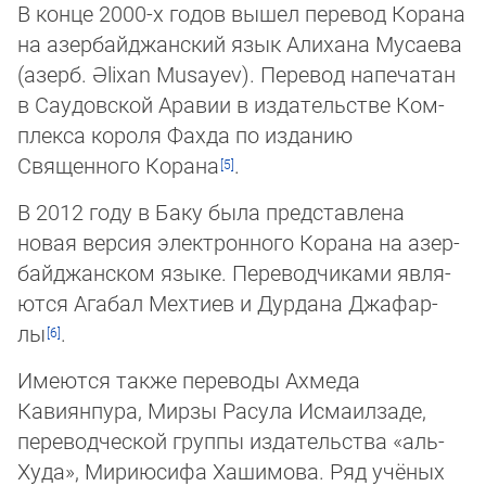
В конце 2000-х годов вышел пе­ре­вод Корана
на азер­бай­джан­ский язык Алихана Му­са­ева
(азерб. Əlixan Musayev). Перевод напечатан
в Саудовской Аравии в издатель­ст­ве Ком­
плекса короля Фахда по изданию
Священного Корана
.
В 2012 году в Баку была пред­став­лена
новая версия элек­трон­ного Корана на азер­
бай­джан­ском языке. Переводчиками яв­ля­
ют­ся Агабал Мехтиев и Дурдана Джа­фар­
лы
.
Имеются также переводы Ахмеда
Кавиянпура, Мирзы Расула Ис­ма­ил­заде,
перевод­чес­кой группы издательства «аль-
Худа», Мириюсифа Хашимова. Ряд учёных