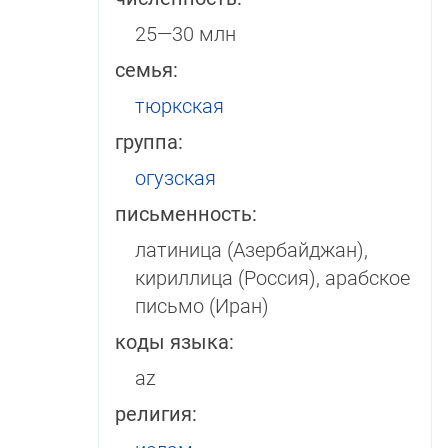
25—30 млн
семья:
тюркская
группа:
огузская
письменность:
латиница (Азербайджан),
кириллица (Россия), арабское
письмо (Иран)
коды языка:
az
религия: