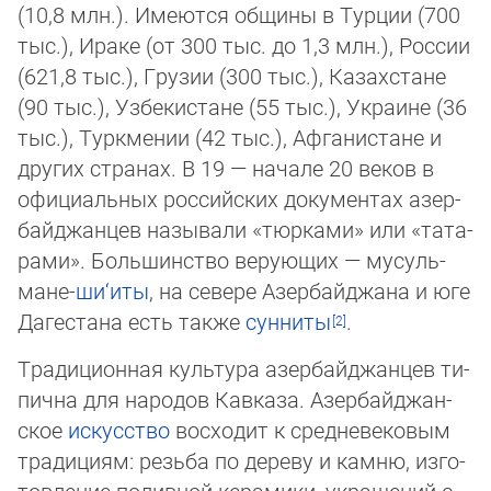
(10,8 млн.). Имеются общины в Тур­ции (700
тыс.), Ира­ке (от 300 тыс. до 1,3 млн.), Рос­сии
(621,8 тыс.), Гру­зии (300 тыс.), Ка­зах­ста­не
(90 тыс.), Уз­бе­ки­ста­не (55 тыс.), Ук­раи­не (36
тыс.), Турк­ме­нии (42 тыс.), Аф­га­ни­ста­не и
других стра­нах. В 19 — начале 20 веков в
официальных российских до­ку­мен­тах азер­
бай­джанцев на­зы­ва­ли «тюр­ка­ми» или «та­та­
ра­ми». Большинство ве­рую­щих — му­суль­
ма­не-
ши‘и­ты
, на се­ве­ре Азер­бай­джа­на и юге
Да­ге­ста­на есть так­же
сун­ни­ты
.
Тра­диционная куль­ту­ра азер­бай­джан­цев ти­
пич­на для на­ро­дов Кав­ка­за. Азербай­джан­
ское
искусство
вос­хо­дит к сред­не­ве­ко­вым
тра­ди­ци­ям: резь­ба по де­ре­ву и кам­ню, из­го­