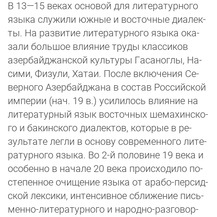
В 13—15 веках ос­но­вой для литератур­но­го
язы­ка слу­жи­ли юж­ные и восточные диа­лек­
ты. На раз­ви­тие литературно­го язы­ка ока­
за­ли боль­шое влия­ние тру­ды клас­си­ков
азербайджанской куль­ту­ры Га­сан­ог­лы, На­
си­ми, Фи­зу­ли, Ха­таи. По­сле вклю­че­ния Се­
вер­но­го Азер­бай­джа­на в со­став Российской
им­пе­рии (нач. 19 в.) уси­ли­лось влия­ние на
литературный язык вос­точ­ных ше­ма­хин­ско­
го и ба­кин­ско­го диа­лек­тов, ко­то­рые в ре­
зуль­та­те лег­ли в ос­но­ву современного ли­те­
ратурного язы­ка. Во 2-й половине 19 века и
осо­бен­но в начале 20 века про­ис­хо­ди­ло по­
сте­пен­ное очи­ще­ние язы­ка от ара­бо-пер­сид­
ской лек­си­ки, ин­тен­сив­ное сбли­же­ние пись­
мен­но-лите­ра­тур­ного и на­род­но-раз­го­вор­