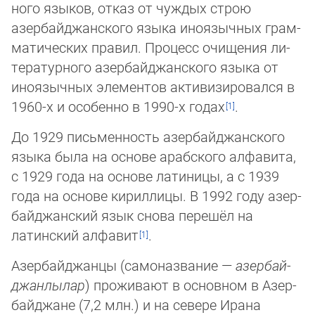
ного язы­ков, от­каз от чу­ж­дых строю
азербайджанского языка ино­языч­ных грам­
ма­тических пра­вил. Про­цесс очи­ще­ния ли­
те­ра­тур­но­го азер­бай­джан­ского язы­ка от
ино­языч­ных эле­мен­тов ак­ти­ви­зи­ро­вал­ся в
1960-х и осо­бен­но в 1990-х годах
.
До 1929 пись­мен­ность азер­бай­джан­ского
язы­ка была на ос­но­ве арабского ал­фа­ви­та,
с 1929 года на ос­но­ве латиницы, а с 1939
года на ос­но­ве кириллицы. В 1992 году азер­
байджанский язык сно­ва пе­ре­шёл на
латинский ал­фа­вит
.
Азербайджанцы (са­мо­на­зва­ние —
азер­бай­
джан­лы­лар
) проживают в основном в Азер­
бай­джа­не (7,2 млн.) и на се­ве­ре Ира­на