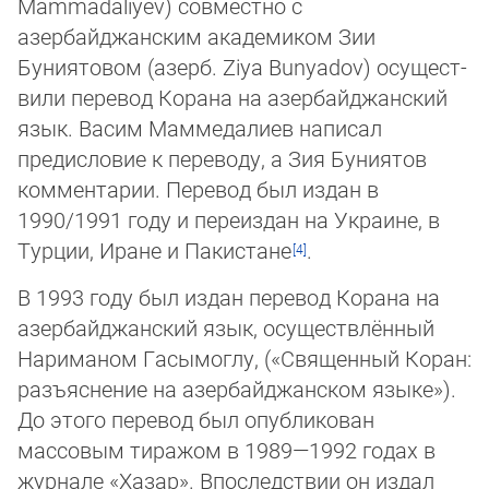
Mammadaliyev) совместно с
азербайджанским академиком Зии
Буниятовом (азерб. Ziya Bunyadov) осущест­
вили перевод Корана на азербай­джанский
язык. Васим Маммед­алиев написал
предисловие к переводу, а Зия Буниятов
коммен­тарии. Перевод был издан в
1990/1991 году и переиздан на Украине, в
Турции, Иране и Пакистане
.
B 1993 году был издан перевод Корана на
азербай­джанский язык, осущест­влённый
Нариманом Гасымоглу, («Священный Ко­ран:
разъяснение на азер­бай­джан­ском языке»).
До этого перевод был опубли­кован
массовым тиражом в 1989—1992 го­дах в
журнале «Хазар». Bпослед­ствии он издал