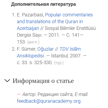
Дополнительная литература
E. Pazarbasi,
Popular commentaries
and translations of the Quran in
Azerbaijan
// Sosyal Bilimler Enstitüsü
Dergisi Sayı. — 2011. — С. 141—
153.
(англ.)
F. Sümer,
Oğuzlar
//
TDV İslâm
Ansiklopedisi
. — İstanbul, 2007. —
c. 33. s. 325-330.
(тур.)
Информация о статье
Автор
: Редакция сайта;
E-mail:
feedback@quranacademy.org
.