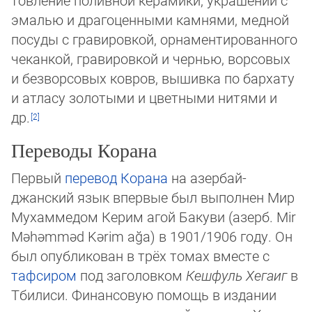
тов­ле­ние по­лив­ной ке­ра­ми­ки, ук­ра­ше­ний с
эма­лью и дра­го­цен­ны­ми кам­ня­ми, мед­ной
по­су­ды с гра­ви­ров­кой, ор­на­мен­ти­ро­ван­но­го
че­кан­кой, гра­ви­ров­кой и чер­нью, вор­со­вых
и без­вор­со­вых ков­ров, вы­шив­ка по бар­ха­ту
и ат­ла­су зо­ло­ты­ми и цвет­ны­ми ни­тя­ми и
др.
Переводы Корана
Первый
перевод
Корана
на азер­бай­
джанский язык впервые был выполнен Мир
Му­хам­медом Керим агой Бакуви (азерб. Mir
Məhəmməd Kərim ağa) в 1901/1906 году. Он
был опуб­ли­ко­ван в трёх томах вместе с
тафсиром
под заго­ловком
Кешфуль Хе­га­иг
в
Тбилиси. Финан­совую помощь в издании