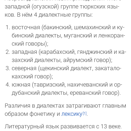
западной (огуз­ской) груп­пе тюрк­ских язы­
ков. В нём 4 диа­лект­ные груп­пы:
вос­точ­ная (ба­кин­ский, ше­ма­хин­ский и ку­
бин­ский диа­лек­ты, му­ган­ский и лен­ко­ран­
ский го­во­ры);
за­пад­ная (ка­ра­бах­ский, гянд­жин­ский и ка­
зах­ский диа­лек­ты, ай­рум­ский го­вор);
се­вер­ная (ще­кин­ский диа­лект, за­ка­та­ло-
ках­ский го­вор);
юж­ная (тав­ризский, на­хи­че­ван­ский и ор­
ду­бан­ский диа­лек­ты, ере­ван­ский го­вор).
Раз­ли­чия в диа­лек­тах за­тра­ги­ва­ют главным
образом фо­не­ти­ку и
лек­си­ку
.
Литературный язык раз­ви­ва­ет­ся с 13 веке.