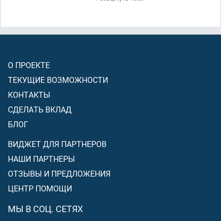
спасли из них. И последовали те, которые совершали
притеснение, за той роскошью, которой они были
наделены
[погрязли в наслаждениях]
(отказавшись от
повиновения Аллаху)
, и были они
(совершая это)
беззаконниками
[неверующими]
.
О ПРОЕКТЕ
ТЕКУЩИЕ ВОЗМОЖНОСТИ
КОНТАКТЫ
СДЕЛАТЬ ВКЛАД
БЛОГ
ВИДЖЕТ ДЛЯ ПАРТНЕРОВ
НАШИ ПАРТНЕРЫ
ОТЗЫВЫ И ПРЕДЛОЖЕНИЯ
ЦЕНТР ПОМОЩИ
МЫ В СОЦ. СЕТЯХ