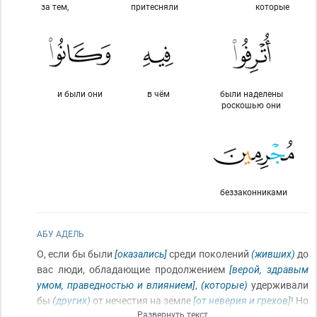
за тем,
притесняли
которые
и были они
в чём
были наделены
роскошью они
беззаконниками
АБУ АДЕЛЬ
О, если бы были
[оказались]
среди поколений
(живших)
до
вас люди, обладающие продолжением
[верой, здравым
умом, праведностью и влиянием]
,
(которые)
удерживали
бы
(других)
от нечестия на земле
[от неверия и грехов]
! Но
Развернуть текст
(таких оказалось)
немного
(даже)
из
(числа)
тех, кого Мы