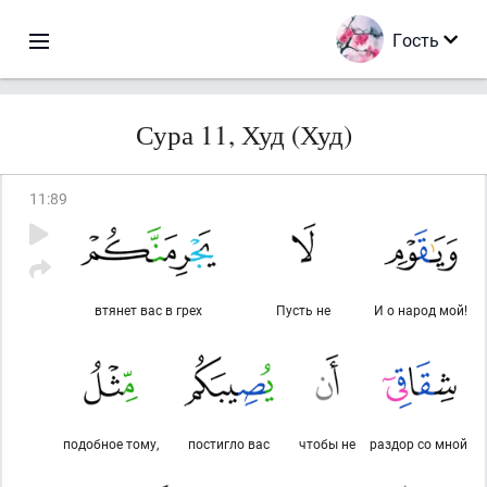
Гость
Сура 11, Худ (Худ)
11
:
89
втянет вас в грех
Пусть не
И о народ мой!
подобное тому,
постигло вас
чтобы не
раздор со мной