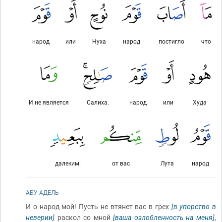
народ
или
Нуха
народ
постигло
что
И не является
Салиха.
народ
или
Худа
далеким.
от вас
Лута
народ
АБУ АДЕЛЬ
И о народ мой! Пусть не втянет вас в грех
[в упорство в
неверии]
раскол со мной
[ваша озлобленность на меня]
,