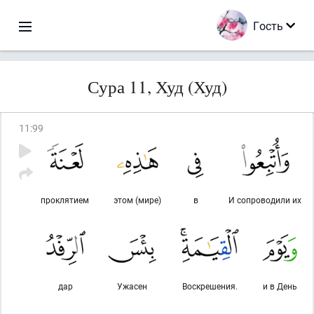
Гость
Сура 11, Худ (Худ)
11
:
99
проклятием
этом (мире)
в
И сопроводили их
дар
Ужасен
Воскрешения.
и в День