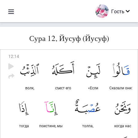
Гость
Сура 12, Йусуф (Йусуф)
12
:
14
волк,
съест его
«Если
Сказали они:
тогда
поистине, мы
толпа,
когда нас