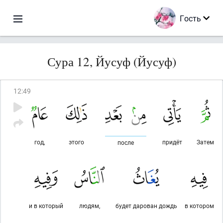
Гость
Сура 12, Йусуф (Йусуф)
12
:
49
год,
этого
придёт
Затем
после
и в который
людям,
будет дарован дождь
в котором