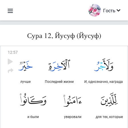
Гость
Сура 12, Йусуф (Йусуф)
12
:
57
лучше
Последней жизни
И, однозначно, награда
и были
уверовали
для тех, которые