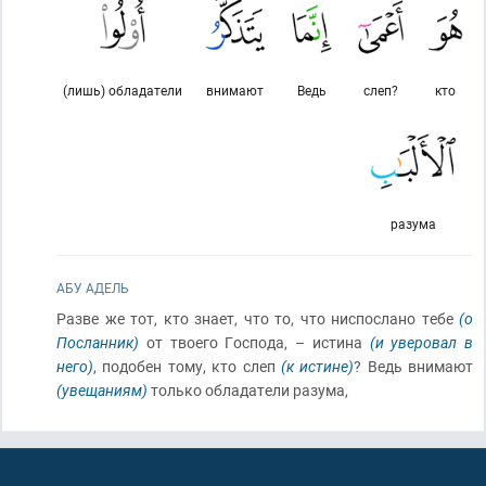
(лишь) обладатели
внимают
Ведь
слеп?
кто
разума
АБУ АДЕЛЬ
Разве же тот, кто знает, что то, что ниспослано тебе
(о
Посланник)
от твоего Господа, – истина
(и уверовал в
него)
, подобен тому, кто слеп
(к истине)
? Ведь внимают
(увещаниям)
только обладатели разума,