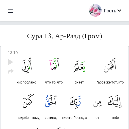
Гость
Сура 13, Ар-Раад (Гром)
13
:
19
ниспослано
что то, что
знает
Разве же тот, кто
подобен тому,
истина,
твоего Господа -
от
тебе