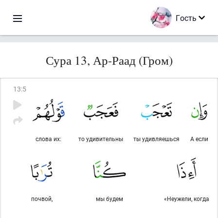
Гость
Сура 13, Ар-Раад (Гром)
13
:
5
слова их:
то удивительны
ты удивляешься
А если
почвой,
мы будем
«Неужели, когда