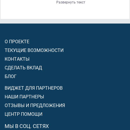
Развернуть текст
мы
(снова)
(окажемся)
в новом творении
[будем
воскрешены]
?» Те
[такие]
–
(это)
те, которые стали
неверующими в своего Господа
(Который привёл их в
бытие)
. И у таких
(будут)
(огненные)
оковы на их шеях
(в
День Суда)
. И такие –
(это)
обитатели Огня
[Ада]
,
(и)
они в
нём
(будут)
вечно пребывать.
О ПРОЕКТЕ
ТЕКУЩИЕ ВОЗМОЖНОСТИ
КОНТАКТЫ
СДЕЛАТЬ ВКЛАД
БЛОГ
ВИДЖЕТ ДЛЯ ПАРТНЕРОВ
НАШИ ПАРТНЕРЫ
ОТЗЫВЫ И ПРЕДЛОЖЕНИЯ
ЦЕНТР ПОМОЩИ
МЫ В СОЦ. СЕТЯХ