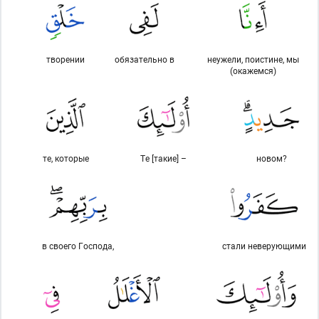
творении
обязательно в
неужели, поистине, мы
(окажемся)
те, которые
Те [такие] –
новом?
в своего Господа,
стали неверующими