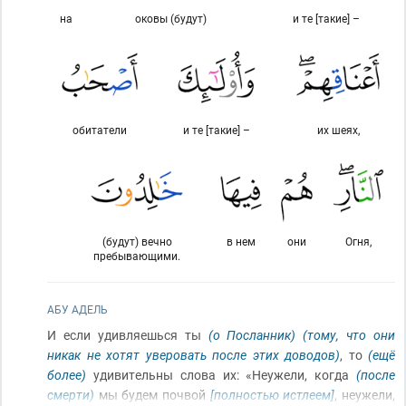
на
оковы (будут)
и те [такие] –
обитатели
и те [такие] –
их шеях,
(будут) вечно
в нем
они
Огня,
пребывающими.
АБУ АДЕЛЬ
И если удивляешься ты
(о Посланник)
(тому, что они
никак не хотят уверовать после этих доводов)
, то
(ещё
более)
удивительны слова их: «Неужели, когда
(после
смерти)
мы будем почвой
[полностью истлеем]
, неужели,