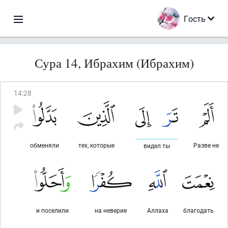
Гость
Сура 14, Ибрахим (Ибрахим)
14
:
28
обменяли
тех, которые
Разве не
видел ты
и поселили
на неверие
Аллаха
благодать