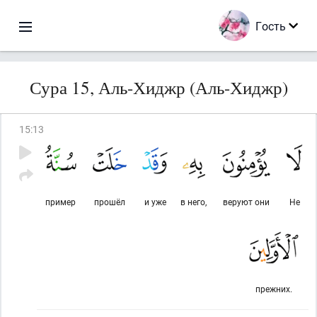
Гость
Сура 15, Аль-Хиджр (Аль-Хиджр)
15
:
13
пример
прошёл
и уже
в него,
веруют они
Не
прежних.