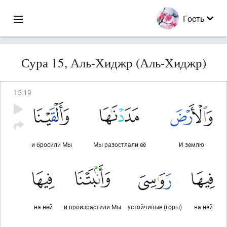
Гость
Сура 15, Аль-Хиджр (Аль-Хиджр)
15
:
19
и бросили Мы
Мы разостлали её
И землю
на ней
и произрастили Мы
устойчивые (горы)
на ней