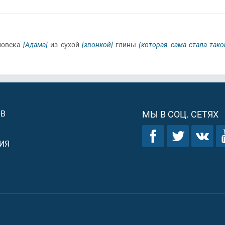
ловека
[Адама]
из сухой
[звонкой]
глины
(которая сама стала тако
ОВ
МЫ В СОЦ. СЕТЯХ
ИЯ