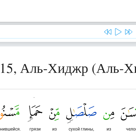
 15, Аль-Хиджр (Аль-Х
нившейся.
грязи
из
сухой глины,
из
чело