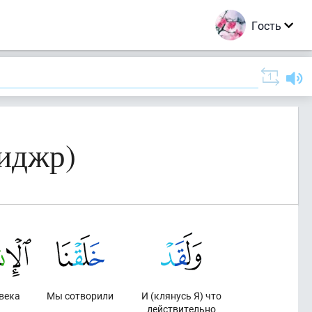
Гость
иджр)
века
Мы сотворили
И (клянусь Я) что
действительно