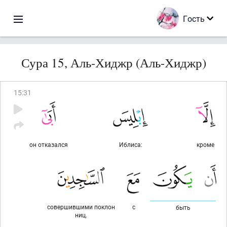
Гость
Сура 15, Аль-Хиджр (Аль-Хиджр)
15
:
31
он отказался
Иблиса:
кроме
совершившими поклон
с
быть
ниц.