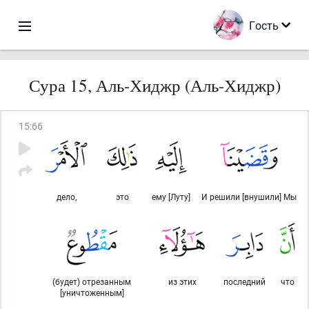
Гость
Сура 15, Аль-Хиджр (Аль-Хиджр)
15
:
66
дело,
это
ему [Луту]
И решили [внушили] Мы
(будет) отрезанным
из этих
последний
что
[уничтоженным]