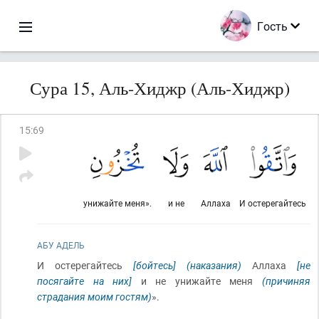
Гость
Сура 15, Аль-Хиджр (Аль-Хиджр)
15
:
69
унижайте меня».
и не
Аллаха
И остерегайтесь
АБУ АДЕЛЬ
И остерегайтесь
[бойтесь]
(наказания)
Аллаха
[не
посягайте на них]
и не унижайте меня
(причиняя
страдания моим гостям)
».