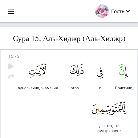
Гость
Сура 15, Аль-Хиджр (Аль-Хиджр)
15
:
75
однозначно, знамения
этом –
в
Поистине,
для тех, кто
всматривается.