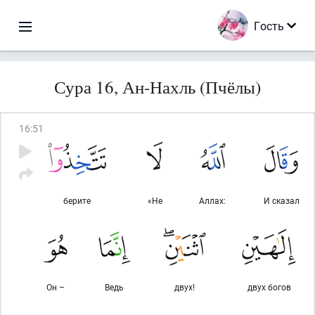
Гость
Сура 16, Ан-Нахль (Пчёлы)
16
:
51
берите
«Не
Аллах:
И сказал
Он –
Ведь
двух!
двух богов