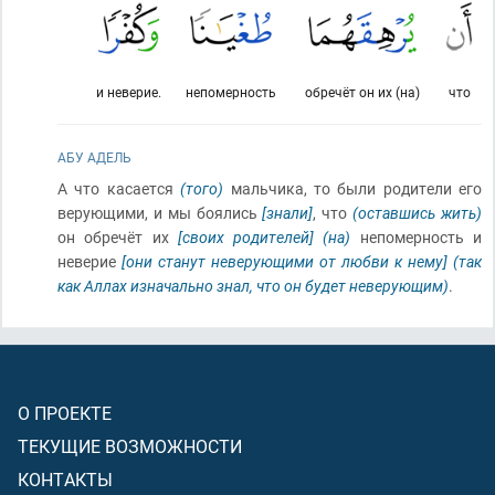
и неверие.
непомерность
обречёт он их (на)
что
АБУ АДЕЛЬ
А что касается
(того)
мальчика, то были родители его
верующими, и мы боялись
[знали]
, что
(оставшись жить)
он обречёт их
[своих родителей]
(на)
непомерность и
неверие
[они станут неверующими от любви к нему]
(так
как Аллах изначально знал, что он будет неверующим)
.
О ПРОЕКТЕ
ТЕКУЩИЕ ВОЗМОЖНОСТИ
КОНТАКТЫ