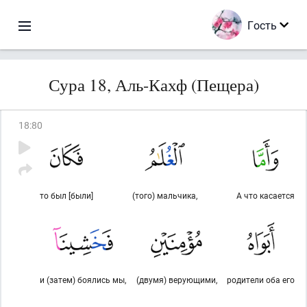
Гость
Сура 18, Аль-Кахф (Пещера)
18
:
80
то был [были]
(того) мальчика,
А что касается
и (затем) боялись мы,
(двумя) верующими,
родители оба его