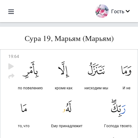
Гость
Сура 19, Марьям (Марьям)
19
:
64
по повелению
кроме как
нисходим мы
И не
то, что
Ему принадлежит
Господа твоего.