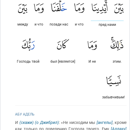
между
и что
позади нас
и что
пред нами
Господь твой
был [является]
И не
этим.
забывчивым!
АБУ АДЕЛЬ
И
(скажи)
(о Джибрил)
: «Не нисходим мы
[ангелы]
, кроме
как только по повелению Господа твоего. Ему
[Аллаху]