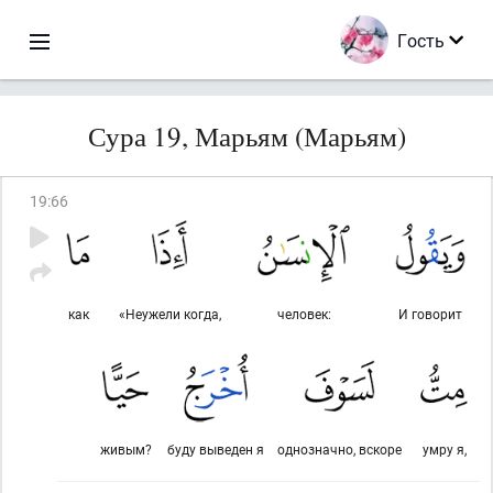
Гость
Сура 19, Марьям (Марьям)
19
:
66
как
«Неужели когда,
человек:
И говорит
живым?
буду выведен я
однозначно, вскоре
умру я,