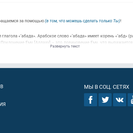
бращаемся за помощью
(в том, что можешь сделать только Ты)
!
лагола «‘абада». Арабское слово «‘абада» имеет корень «‘абд» (р
«Поклонение Ему [Аллаху] – это повиновение Ему, что выражается 
Развернуть текст
ОВ
МЫ В СОЦ. СЕТЯХ
ИЯ