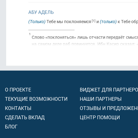
АБУ АДЕЛЬ
(Только)
Тебе мы поклоняемся
[1]
и
(только)
к Тебе о
1
Слово «поклоняться» лишь отчасти передаёт смысл г
на самом деле раб повинуется. Ибн Касир сказал: 
того, что Он запретил».
О ПРОЕКТЕ
ВИДЖЕТ ДЛЯ ПАРТНЕР
ТЕКУЩИЕ ВОЗМОЖНОСТИ
НАШИ ПАРТНЕРЫ
КОНТАКТЫ
ОТЗЫВЫ И ПРЕДЛОЖЕН
СДЕЛАТЬ ВКЛАД
ЦЕНТР ПОМОЩИ
БЛОГ