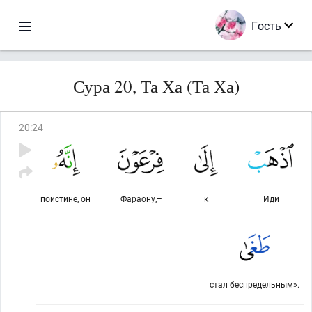
Гость
Сура 20, Та Ха (Та Ха)
20
:
24
поистине, он
Фараону,–
к
Иди
стал беспредельным».