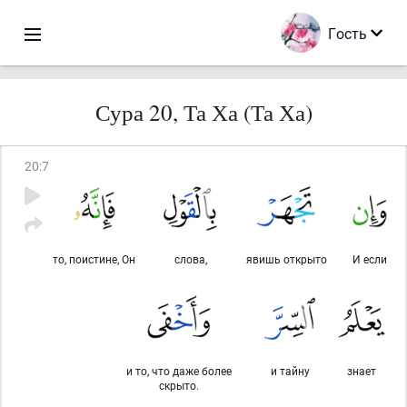
Гость
Сура 20, Та Ха (Та Ха)
20
:
7
то, поистине, Он
слова,
явишь открыто
И если
и то, что даже более
и тайну
знает
скрыто.