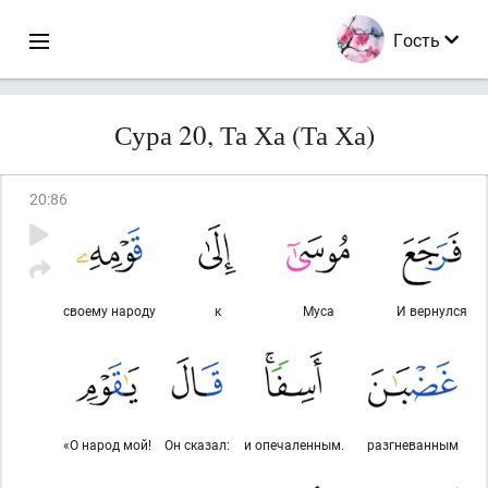
Гость
Сура 20, Та Ха (Та Ха)
20
:
86
своему народу
к
Муса
И вернулся
«О народ мой!
Он сказал:
и опечаленным.
разгневанным