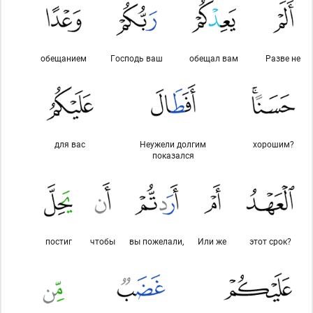
обещанием
Господь ваш
обещал вам
Разве не
для вас
Неужели долгим
хорошим?
показался
постиг
чтобы
вы пожелали,
Или же
этот срок?