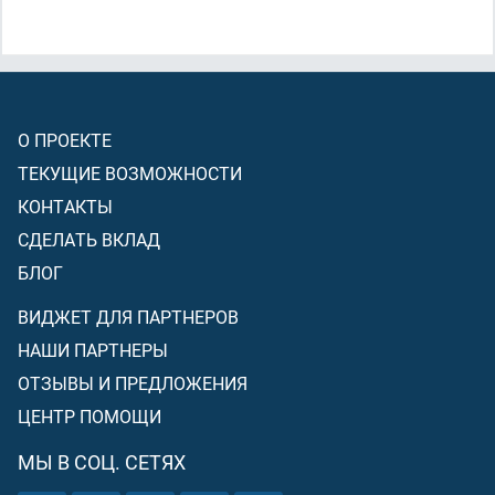
отсутствия)
? Или же вы пожелали, чтобы постиг вас гнев
от вашего Господа, и потому вы нарушили данное мне
обещание
(быть твёрдыми в Вере и следовать за мной по
пути)
?»
О ПРОЕКТЕ
ТЕКУЩИЕ ВОЗМОЖНОСТИ
КОНТАКТЫ
СДЕЛАТЬ ВКЛАД
БЛОГ
ВИДЖЕТ ДЛЯ ПАРТНЕРОВ
НАШИ ПАРТНЕРЫ
ОТЗЫВЫ И ПРЕДЛОЖЕНИЯ
ЦЕНТР ПОМОЩИ
МЫ В СОЦ. СЕТЯХ