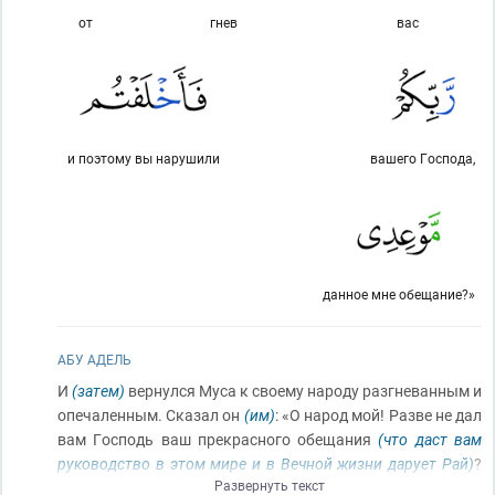
от
гнев
вас
и поэтому вы нарушили
вашего Господа,
данное мне обещание?»
АБУ АДЕЛЬ
И
(затем)
вернулся Муса к своему народу разгневанным и
опечаленным. Сказал он
(им)
: «О народ мой! Разве не дал
вам Господь ваш прекрасного обещания
(что даст вам
руководство в этом мире и в Вечной жизни дарует Рай)
?
Развернуть текст
Неужели долгим для вас показался этот срок
(моего