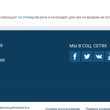
 возвращает он
[телец]
им речи и не владеет для них ни вредом, ни по
ОВ
МЫ В СОЦ. СЕТЯХ
ИЯ
ерской деятельности и
Условия использования
Правила конфид