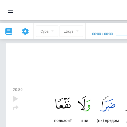
Сура
Джуз
00:00
/
00:00
20
:
89
пользой?
и ни
(ни) вредом