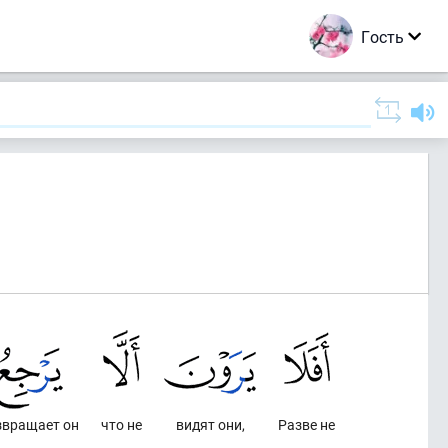
Гость
звращает он
что не
видят они,
Разве не