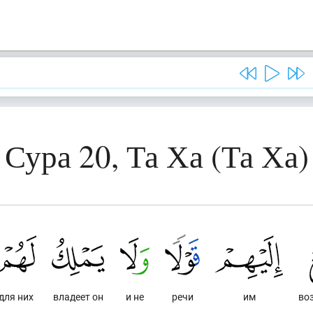
Сура 20, Та Ха (Та Ха)
для них
владеет он
и не
речи
им
во