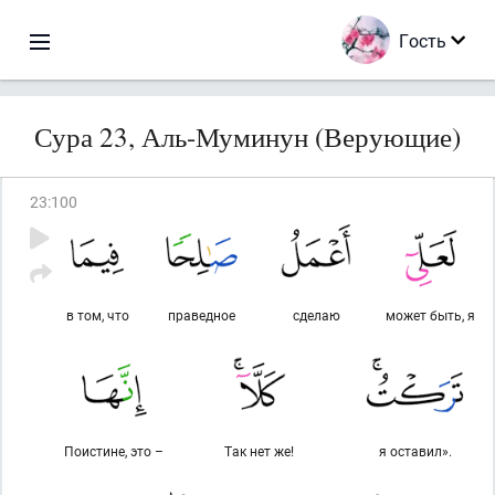
Гость
Сура 23, Аль-Муминун (Верующие)
23
:
100
в том, что
праведное
сделаю
может быть, я
Поистине, это –
Так нет же!
я оставил».