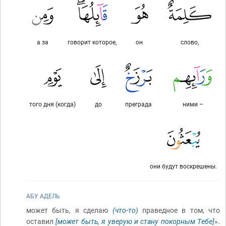
а за
говорит которое,
он
слово,
того дня (когда)
до
преграда
ними –
они будут воскрешены.
АБУ АДЕЛЬ
может быть, я сделаю
(что-то)
праведное в том, что
оставил
[может быть, я уверую и стану покорным Тебе]
».