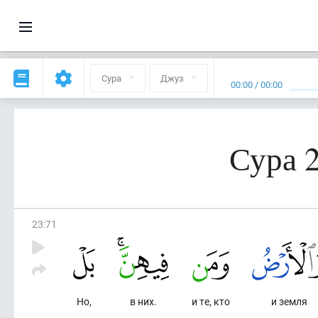
Сура
Джуз
00:00
/
00:00
Сура 
23
:
71
Но,
в них.
и те, кто
и земля