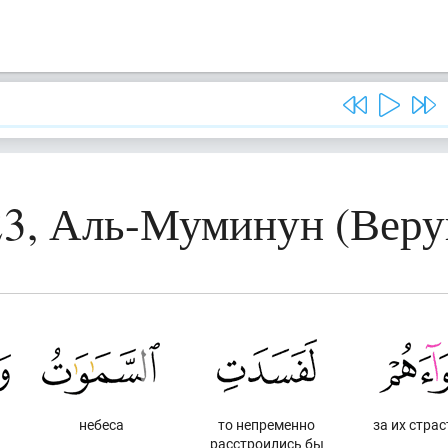
23, Аль-Муминун (Вер
небеса
то непременно
за их страс
расстроились бы