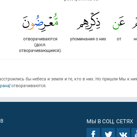
отворачиваются
упоминания о них
от
н
(досл.
отворачивающиеся).
асстроились бы небеса и земля и те, кто в них. Но пришли Мы к н
орана]
отворачиваются.
ОВ
МЫ В СОЦ. СЕТЯХ