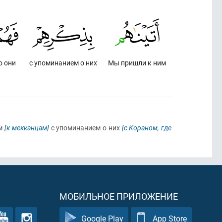
о они
с упоминанием о них
Мы пришли к ним
им
[к мекканцам]
с упоминанием о них
[с Кораном, где
МОБИЛЬНОЕ ПРИЛОЖЕНИЕ
Google Play
App Store