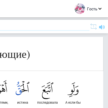
Гость
ующие)
тями,
истина
последовала
А если бы