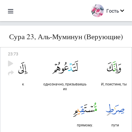
Гость
Сура 23, Аль-Муминун (Верующие)
23
:
73
к
однозначно, призываешь
И, поистине, ты
их
прямому.
пути